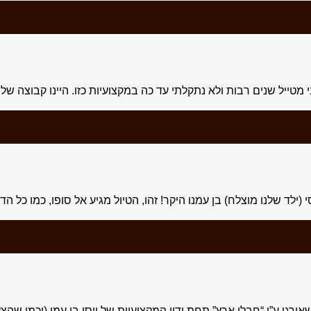
קלתי עד כה במקצועיות כזו. היינו קבוצה של 4 זוגות לטיול של 12 יום באיסלנד. הטיול היה
ילד שלנו מוצלח) בן עמנו היקר! זהו, הטיול מגיע אל סופו, כמו כל ה
 ע”י “חבלי ארץ” תחת ידיו המקצועיות של יוסי בן עמי (וכמו שהצ