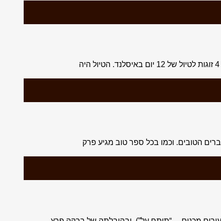
דברים הטובים. וכמו בכל ספר טוב מגיע פרק
עירים מכנים… “תותח על”). ובהובלתה של רבקה פרץ