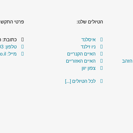
הטיולים שלנו:
פרטי התקשר
איסלנד
כתובת: הנרקיס 
ניו זילנד
טלפון: 077-320-0203
האיים הקנריים
מייל: hevel@erets.co.il
 הזהב
האיים האזוריים
צפון יוון
לכל הטיולים [...]