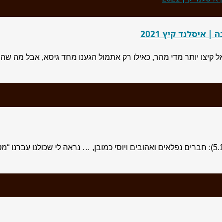
איסלנד קיץ 2021
202 אז זהו הטיול המדהים הגיע אל קיצו יותר מדי מהר, כאילו רק אתמול הגענו מחד
מתוך דברים שנאמרו בערב סיום הטיול לניו-זילנד (14.11.19 – 5.12.19): חברים נפלאים ואהובים ויוסי