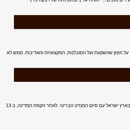
על הזמן שהשקעת ועל הסובלנות, המקצועיות והאדיבות. ממש לא
בכ”ט בנובמבר 1947 היתה איסלנד אחת מ-33 המדינות שהצביעו בעד תכנית החלוקה של האו”ם והקמת מדינה יהודית לצד מדינה ערבית בארץ ישראל עם סיום המנדט הבריטי. לאחר הקמת המדינה, ב-13