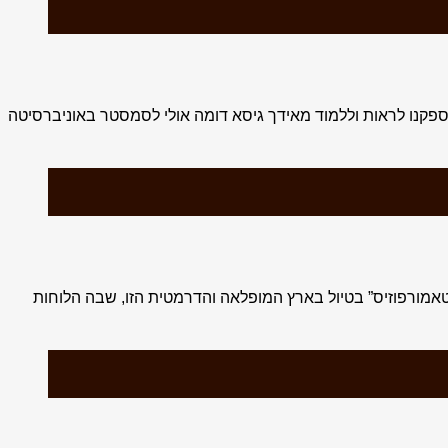
 גיסא, אבל מה שהספקנו לראות וללמוד מאידך גיסא דומה אולי לסמסטר באוניברסיטה
 כמובן, … נראה לי שכולנו עברנו “מטאמורפוזיס” בטיול בארץ המופלאה והדרמטית הזו, שבה הלוחות