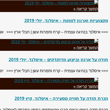
המשך קריאה »
מקצועיות וארגון למופת – איסלנד, יולי 2019
>>> איסלנד בנהיגה עצמית – קרח ותמרות עשן | חבלי ארץ <<< אני מטייל שנים רבות ולא נת
המשך קריאה »
תודה על ארגון וביצוע מדוקדקים – איסלנד, יולי 2019
>>> איסלנד בנהיגה עצמית – קרח ותמרות עשן | חבלי ארץ <<< יוסי (
המשך קריאה »
הכרת תודה על חוויה מסעירה – איסלנד, קיץ 2019
הכרת תודה בשמי ובשם חברי שהשתתפו במסע המרתק לאיסלנד, שאורגן