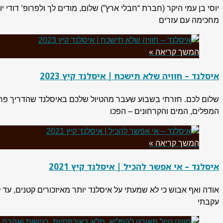
יוסי בן עמי היקר (חברת “חבלי ארץ”) שלום, מודים לך ולפרופ’ דודי
מחכימה עם עזרים
המשך קריאה »
איסלנד – חוויה שלא תישכח | איסלנד קיץ 2023
שלום לכם. חזרתי בשבוע שעבר מהטיול שלכם באיסלנד שהדריך פרופ׳
המפלים, המים והקרחונים – הפכו
המשך קריאה »
איסלנד – אי אפשר להכיל | איסלנד קיץ 2021
אודה ואף אבוש כי לא שמעתי על איסלנד יותר מאיזכורים קטנים, עד
עקבתי