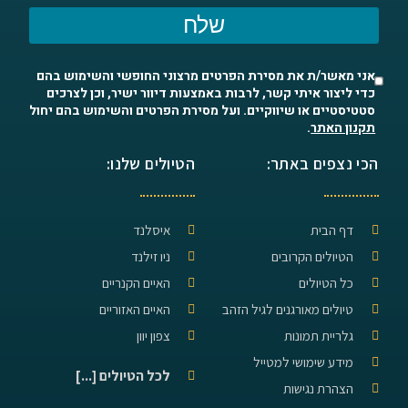
שלח
אני מאשר/ת את מסירת הפרטים מרצוני החופשי והשימוש בהם
כדי ליצור איתי קשר, לרבות באמצעות דיוור ישיר, וכן לצרכים
סטטיסטיים או שיווקיים. ועל מסירת הפרטים והשימוש בהם יחול
תקנון האתר
.
הכי נצפים באתר:
הטיולים שלנו:
דף הבית
איסלנד
הטיולים הקרובים
ניו זילנד
כל הטיולים
האיים הקנריים
טיולים מאורגנים לגיל הזהב
האיים האזוריים
גלריית תמונות
צפון יוון
מידע שימושי למטייל
לכל הטיולים [...]
הצהרת נגישות