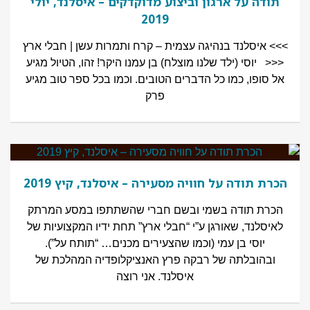
תודה על ארגון וביצוע מדוקדקים – איסלנד, יולי
2019
>>> איסלנד בנהיגה עצמית – קרח ותמרות עשן | חבלי ארץ
<<< יוסי (ילד שלנו מוצלח) בן עמנו היקר! זהו, הטיול מגיע
אל סופו, כמו כל הדברים הטובים. וכמו בכל ספר טוב מגיע
פרק
הכרת תודה על חוויה מסעירה – איסלנד, קיץ 2019
הכרת תודה בשמי ובשם חברי שהשתתפו במסע המרתק
לאיסלנד, שאורגן ע”י “חבלי ארץ” תחת ידיו המקצועיות של
יוסי בן עמי (וכמו שהצעירים מכנים… “תותח על”).
ובהובלתה של רבקה פרץ האנציקלופדיה המהלכת של
איסלנד. אני רוצה