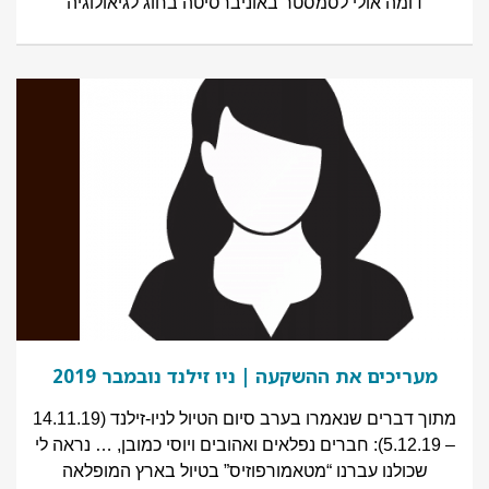
דומה אולי לסמסטר באוניברסיטה בחוג לגיאולוגיה
מעריכים את ההשקעה | ניו זילנד נובמבר 2019
מתוך דברים שנאמרו בערב סיום הטיול לניו-זילנד (14.11.19
– 5.12.19): חברים נפלאים ואהובים ויוסי כמובן, … נראה לי
שכולנו עברנו “מטאמורפוזיס” בטיול בארץ המופלאה