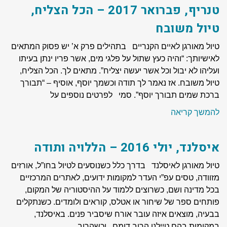
טנריף, פברואר 2017 – הכל הצליח,
טיול משובח
טיול מאורגן לאיים הקנריים בתהילים פרק א’ יש פסוק המתאים
לאישיותך: “והיה כעץ שתול על פלגי מים, אשר פריו ינתן בעיתו
ועליהו לא יבול וכל אשר יעשה יצליח”. מתאים לך. הכל הצליח,
טיול משובח. אז נאמר לך תודה וכשמך יוסף, אוסיף – “תבורך
ברכת שמים תבורך יוסף”. סמי לפרטים נוספים על
להמשך קריאה
איסלנד, יולי 2016 – הללויה ותודה
טיול מאורגן לאיסלנד בדרך כלל כשנוסעים לטיול בחו”ל, אורזים
מזוודה, טסים עפ”י העדר למקומות ידועים, לאתרים המרכזיים
בכל מדינה ושם, כשרוצים ללמוד על ההיסטוריה של המקום,
פותחים ספר של שיחור או אטלס, קוראים ולומדים. כשנתקלים
בבעיה, מוצאים איזה עובר אורח שיסביר פנים. באיסלנד,
במקומות בהם טיילנו הרוב דומם. וכשהרוב