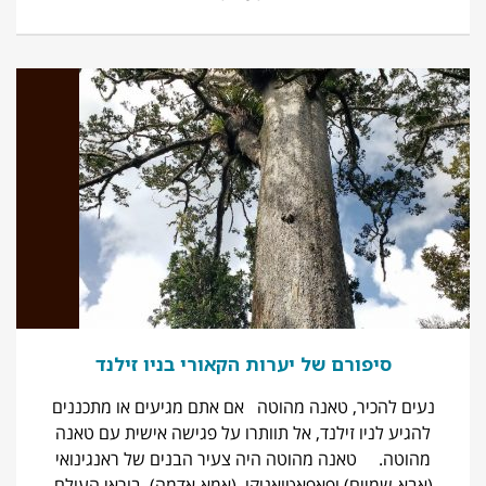
סיפורם של יערות הקאורי בניו זילנד
נעים להכיר, טאנה מהוטה אם אתם מגיעים או מתכננים
להגיע לניו זילנד, אל תוותרו על פגישה אישית עם טאנה
מהוטה. טאנה מהוטה היה צעיר הבנים של ראנגינואי
(אבא-שמיים) ופאפאטואנוקו, (אמא-אדמה), בוראי העולם