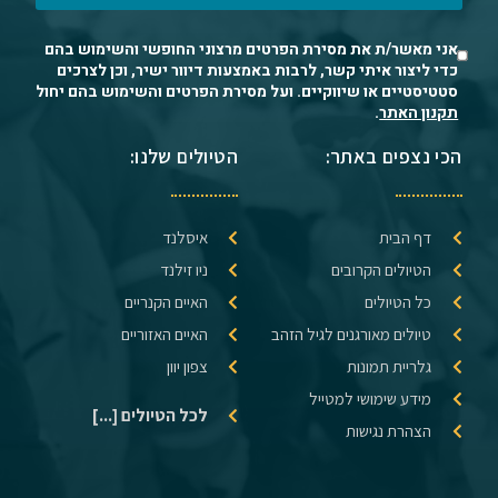
אני מאשר/ת את מסירת הפרטים מרצוני החופשי והשימוש בהם
כדי ליצור איתי קשר, לרבות באמצעות דיוור ישיר, וכן לצרכים
סטטיסטיים או שיווקיים. ועל מסירת הפרטים והשימוש בהם יחול
תקנון האתר
.
הכי נצפים באתר:
הטיולים שלנו:
דף הבית
איסלנד
הטיולים הקרובים
ניו זילנד
כל הטיולים
האיים הקנריים
טיולים מאורגנים לגיל הזהב
האיים האזוריים
גלריית תמונות
צפון יוון
מידע שימושי למטייל
לכל הטיולים [...]
הצהרת נגישות