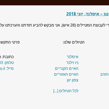
איסלנד, יוני 2018
הטיולים שלנו:
פרטי התקשר
איסלנד
כתובת: הנרקיס 
ניו זילנד
טלפון: 077-320-0203
האיים הקנריים
מייל: hevel@erets.co.il
 הזהב
האיים האזוריים
צפון יוון
לכל הטיולים [...]