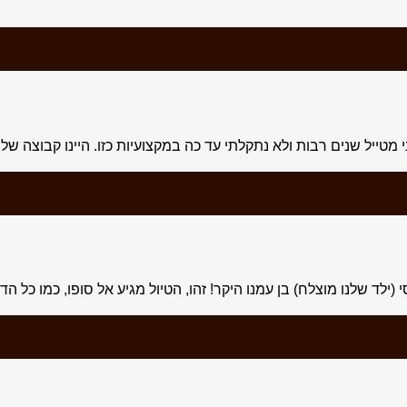
קלתי עד כה במקצועיות כזו. היינו קבוצה של 4 זוגות לטיול של 12 יום באיסלנד. הטיול היה
ילד שלנו מוצלח) בן עמנו היקר! זהו, הטיול מגיע אל סופו, כמו כל ה