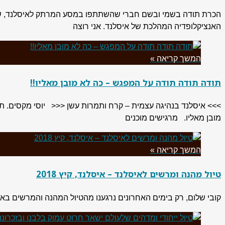
הכרת תודה בשמי ובשם חברי שהשתתפו במסע המרתק לאיסלנד, שאורגן
האנציקלופדיה המהלכת של איסלנד. אני רוצה
המשך קריאה »
תודה תודה תודה על המפגש – כה לא מובן מאליו!!
>>> איסלנד בנהיגה עצמית – קרח ותמרות עשן <<< יוסי מקסים. 
מובן מאליו. מרגישים מוכנים
המשך קריאה »
טיול מהנה ומרשים לאיסלנד – איסלנד, קיץ 2018
קובי שלום, רק בימים האחרונים נרגענו מהטיול המהנה והמרשים באיס