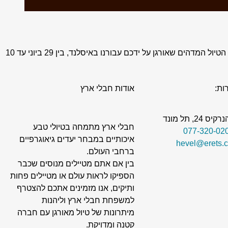
הנדון: תודה על הטיול המדהים כבר ברישא במכתבי זה, בשם כל חברי לקבוצת המטיילים (28 איש), אני מבקש להביע תודתנו והערכתנו על הטיול המדהים שאורגן על ידכם עבורנו באיסלנד, בין 29 ביוני עד 10
ות:
אודות חבלי ארץ
24, תל מונד
חבלי ארץ מתמחה בטיולי טבע
איכותיים במבחר יעדים גיאוגרפיים
ברחבי העולם.
בין אם אתם מטיילים מנוסים שכבר
הספיקו לראות עולם או מטיילים פחות
ותיקים, אנו מזמינים אתכם להצטרף
למשפחת חבלי ארץ וליהנות
מיתרונות של טיול מאורגן עם חברה
קטנה ומדויקת.