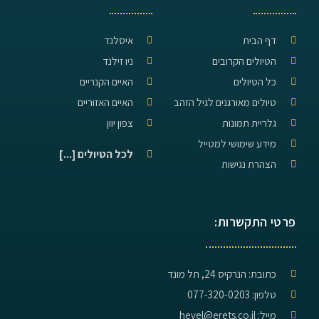
דף הבית
איסלנד
הטיולים הקרובים
ניו זילנד
כל הטיולים
האיים הקנריים
טיולים מאורגנים לגיל הזהב
האיים האזוריים
גלריית תמונות
צפון יוון
מידע שימושי למטייל
לכל הטיולים [...]
הצהרת נגישות
פרטי התקשרות:
כתובת: הנרקיס 24, תל מונד
טלפון: 077-320-0203
מייל: hevel@erets.co.il