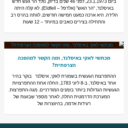
ביום 23.1.1973, לפני 46 שנים בדיוק, נולד הר געש חדש
באיסלנד, “הר האש” (אלדפל – Eldfell). לא קלה היתה
הלידה. היא ארכה כמעט חמישה חודשים, לוותה בהרס רב
והתחילה בצירים כואבים במיוחד – 12 שעות
מכתשי לאקי באיסלנד, ומה הקשר למהפכה
הצרפתית?
ההתפרצות הגעשית בשמורת לאקי, איסלנד בוקר בהיר
אחד באיסלנד, ב-8 ליוני 1783, החלה אחת ההתפרצויות
הגעשיות הגדולות ביותר בזמנים המודרניים. מגה-התפרצות.
המערכת הדרמטית החלה, לאחר מספר שבועות של
רעידות אדמה, בהיווצרות של