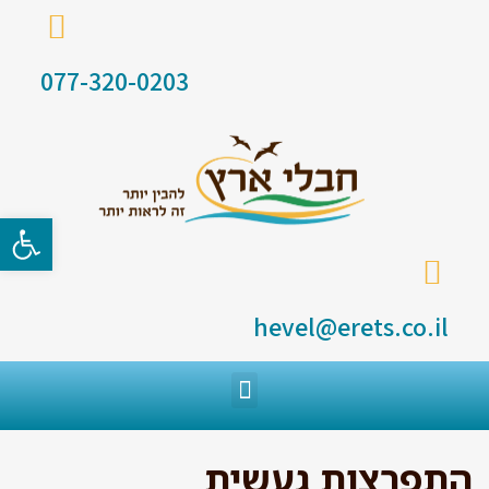
077-320-0203
פתח סרגל
hevel@erets.co.il
התפרצות געשית