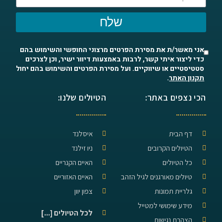
שלח
אני מאשר/ת את מסירת הפרטים מרצוני החופשי והשימוש בהם
כדי ליצור איתי קשר, לרבות באמצעות דיוור ישיר, וכן לצרכים
סטטיסטיים או שיווקיים. ועל מסירת הפרטים והשימוש בהם יחול
תקנון האתר
.
הכי נצפים באתר:
הטיולים שלנו:
דף הבית
איסלנד
הטיולים הקרובים
ניו זילנד
כל הטיולים
האיים הקנריים
טיולים מאורגנים לגיל הזהב
האיים האזוריים
גלריית תמונות
צפון יוון
מידע שימושי למטייל
לכל הטיולים [...]
הצהרת נגישות