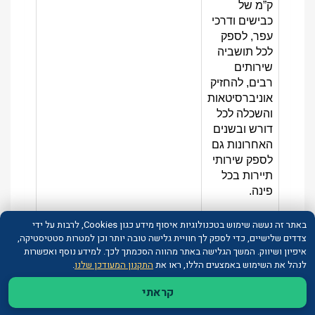
ק”מ של
כבישים ודרכי
עפר, לספק
לכל תושביה
שירותים
רבים, להחזיק
אוניברסיטאות
והשכלה לכל
דורש ובשנים
האחרונות גם
לספק שירותי
תיירות בכל
פינה.
גיאולוגיה
באתר זה נעשה שימוש בטכנולוגיות איסוף מידע כגון Cookies, לרבות על ידי
צדדים שלישיים, כדי לספק לך חוויית גלישה טובה יותר וכן למטרות סטטיסטיקה,
של
איפיון ושיווק. המשך הגלישה באתר מהווה הסכמתך לכך. למידע נוסף ואפשרות
לנהל את השימוש באמצעים הללו, ראו את
התקנון המעודכן שלנו
.
איסלנד
קראתי