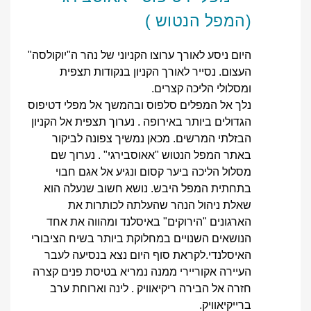
(המפל הנטוש )
היום ניסע לאורך ערוצו הקניוני של נהר ה"יוקולסה"
העצום. נסייר לאורך הקניון בנקודות תצפית
ומסלולי הליכה קצרים.
נלך אל המפלים סלפוס ובהמשך אל מפלי דטיפוס
הגדולים ביותר באירופה . נערוך תצפית אל הקניון
הבזלתי המרשים. מכאן נמשיך צפונה לביקור
באתר המפל הנטוש "אאוסבירגי" . נערוך שם
מסלול הליכה ביער קסום ונגיע אל אגם חבוי
בתחתית המפל היבש. נושא חשוב שנעלה הוא
שאלת ניהול הנהר שהעלתה לכותרות את
הארגונים "הירוקים" באיסלנד ומהווה את אחד
הנושאים השנויים במחלוקת ביותר בשיח הציבורי
האיסלנדי.לקראת סוף היום נצא בנסיעה לעבר
העיירה אקוריירי ממנה נמריא בטיסת פנים קצרה
חזרה אל הבירה ריקיאוויק . לינה וארוחת ערב
ברייקיאוויק.