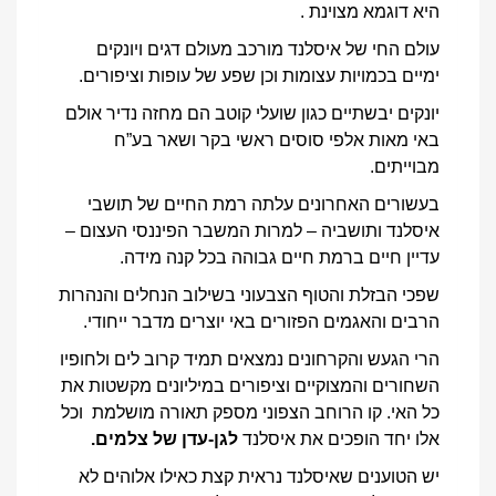
היא דוגמא מצוינת .
עולם החי של איסלנד מורכב מעולם דגים ויונקים
ימיים בכמויות עצומות וכן שפע של עופות וציפורים.
יונקים יבשתיים כגון שועלי קוטב הם מחזה נדיר אולם
באי מאות אלפי סוסים ראשי בקר ושאר בע”ח
מבוייתים.
בעשורים האחרונים עלתה רמת החיים של תושבי
איסלנד ותושביה – למרות המשבר הפיננסי העצום –
עדיין חיים ברמת חיים גבוהה בכל קנה מידה.
שפכי הבזלת והטוף הצבעוני בשילוב הנחלים והנהרות
הרבים והאגמים הפזורים באי יוצרים מדבר ייחודי.
הרי הגעש והקרחונים נמצאים תמיד קרוב לים ולחופיו
השחורים והמצוקיים וציפורים במיליונים מקשטות את
כל האי. קו הרוחב הצפוני מספק תאורה מושלמת וכל
אלו יחד הופכים את איסלנד
לגן-עדן של צלמים.
יש הטוענים שאיסלנד נראית קצת כאילו אלוהים לא