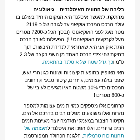
בליבה של החוויה האיסלנדית – גיאולוגיה
מרתקת
. למעשה איסלנד היא המקום היחיד בעולם בו
עולה הרכס המרכז אוקיאני עד לגובה של כ-2119
מטר מעל לפני האוקיאנוס (ובסך הכל כ-7200 מטרים
מעל לקרקעית האוקיאנוס !!!). הפעילות לאורך הרכס
התת אוקיאני היא שאחראית לנדידת היבשות. תוך
דחיקת שני צידי הרכס האחד מן השני בקצב של 2-3
ס”מ ו
כך גדל שטח של איסלנד בהתאמה.
האי מאופיין בתופעות קיצוניות ושונות כגון הרי געש,
שפכי בזלת עצומים, גייזרים, קיטור טבעי וקרחונים
המכסים כדי 10% משטח האי ומגיעים לעובי של
כ-800 מטרים !
קרחונים אלו מספקים כמויות מים עצומות למספר
נהרות ואלו משופעים מפלים רבים בדרכם אל הים.
הקיטור הצבור במעמקי האדמה יוצר מעיינות חמים
רבים וגייזרים. ואלו הפכו את איסלנד ל
מעצמה של
תחנות כוח טרמליות
. הלגונה הכחולה המפורסמת