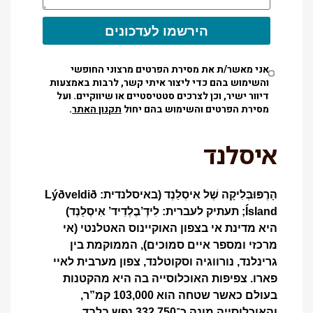
הירשמו לעדכונים
אני מאשר/ת את מסירת הפרטים מרצוני החופשי
והשימוש בהם כדי ליצור איתי קשר, לרבות באמצעות
דיוור ישיר, וכן לצרכים סטטיסטיים או שיווקיים. ועל
מסירת הפרטים והשימוש בהם יחול
תקנון האתר
.
איסלנד
הָרֶפּוּבְּלִיקָה שֶׁל אִיסְלַנְד (באיסלנדית:
Lýðveldið
Ísland
; תעתיק לעברית: לִידְ’בֶלְדִיד’ אִיסְלַנְד)
היא מדינת אי בצפון האוקיינוס האטלנטי (אי
מרכזי ומספר איים סמוכים), הממוקמת בין
גרינלנד, נורווגיה וסקוטלנד, צפון מערבית לאיי
פארו. צפיפות האוכלוסייה בה היא מהקטנות
בעולם כאשר שטחה הוא 103,000 קמ”ר,
והאוכלוסייה מונה כ־332,750 נפש בלבד,