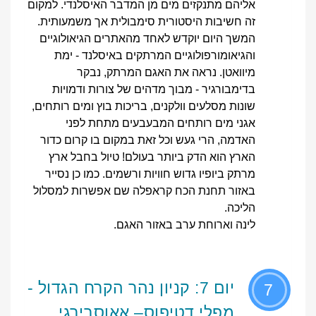
אליהם מתנקזים מים מן המדבר האיסלנדי. למקום
זה חשיבות היסטורית סימבולית אך משמעותית.
המשך היום יוקדש לאחד מהאתרים הגיאולוגיים
והגיאומורפולוגיים המרתקים באיסלנד - ימת
מיוואטן. נראה את האגם המרתק, נבקר
בדימבורגיר - מבוך מדהים של צורות ודמויות
שונות מסלעים וולקנים, בריכות בוץ ומים רותחים,
אגני מים רותחים המבעבעים מתחת לפני
האדמה, הרי געש וכל זאת במקום בו קרום כדור
הארץ הוא הדק ביותר בעולם! טיול בחבל ארץ
מרתק ביופיו גדוש חוויות ורשמים. כמו כן נסייר
באזור תחנת הכח קראפלה שם אפשרות למסלול
הליכה.
לינה וארוחת ערב באזור האגם.
יום 7: קניון נהר הקרח הגדול -
7
מפלי דטיפוס– אאוסבירגי