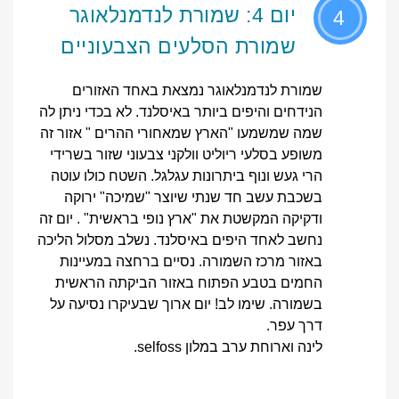
יום 4: שמורת לנדמנלאוגר
4
שמורת הסלעים הצבעוניים
שמורת לנדמנלאוגר נמצאת באחד האזורים
הנידחים והיפים ביותר באיסלנד. לא בכדי ניתן לה
שמה שמשמעו "הארץ שמאחורי ההרים " אזור זה
משופע בסלעי ריוליט וולקני צבעוני שזור בשרידי
הרי געש ונוף ביתרונות עגלגל. השטח כולו עוטה
בשכבת עשב חד שנתי שיוצר "שמיכה" ירוקה
ודקיקה המקשטת את "ארץ נופי בראשית" . יום זה
נחשב לאחד היפים באיסלנד. נשלב מסלול הליכה
באזור מרכז השמורה. נסיים ברחצה במעיינות
החמים בטבע הפתוח באזור הביקתה הראשית
בשמורה. שימו לב! יום ארוך שבעיקרו נסיעה על
דרך עפר.
לינה וארוחת ערב במלון selfoss.