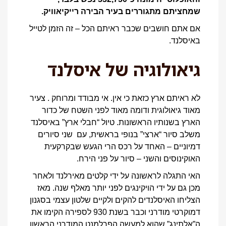
שמחציתם מתגוררים בעיר הבירה רייקיאוויק.
אם אתם חושבים שכבר ראיתם הכל – זה הזמן לטייל
באיסלנד.
גיאולוגיה של איסלנד
לא ראיתם ארץ כזאת כי אין. אי מבודד ומרוחק . צעיר
מאוד גיאולוגית ודומה מאוד לפני השטח של כדור
הארץ בשנותיו הראשונות. טיול “חבלי ארץ” באיסלנד
משלב סיור “ארצי” בנופי בראשית, עם שני סיורים
דמיוניים – האחד על רכס הרי הגעש שבקרקעית
האוקינוסים והשני – סיור על פני הירח.
האי התגלה לראשונה על ידי קלטים מאירלנד ולאחר
מכן גם על ידי הויקינגים לפני יותר מאלף שנה. מאז
הצליחו האיסלנדים להקים ולקיים שלטון עצמי בסגנון
דמוקרטי מודרני וכבר בשנת 930 לספירה הקימו את
ה”אלתינג” שהוא למעשה הפרלמנט המודרני הראשון.