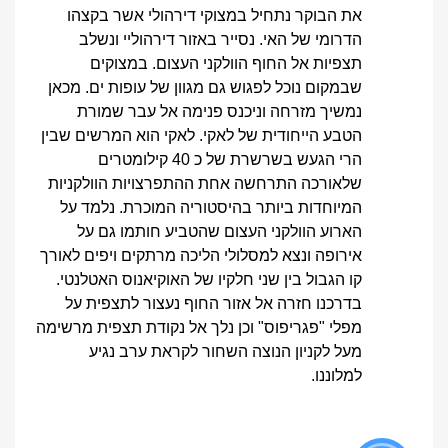
את הבוקר נתחיל במצוקי דירהולי אשר בקצהו
הדרומי של האי. נסייר באזור דירהוליי ונשלב
תצפיות אל החוף הוולקני העצום. במצוקים
שבמקום נוכל לפגוש גם מגוון של עופות ים. מכאן
נמשיך מזרחה וניכנס פנימה אל עבר שמורת
הטבע הייחודית של לאקי. לאקי הוא המרשים שבין
הרי הגעש בשרשרת של כ 40 קילומטרים
שלאורכה התרחשה אחת ההתפרצויות הוולקניות
המיוחדות ביותר בהיסטוריה המוכרת. נלמד על
הארוע הוולקני העצום שהטביע חותמו גם על
אירופה ונצא למסלולי הליכה מרתקים ויפים לאורך
קו הגבול בין שני חלקיו של האוקיאנוס האטלנטי.
בדרכנו חזרה אל אזור החוף נעצור לתצפית על
מפלי "פגריפוס" וכן נלך אל נקודת תצפית מרשימה
מעל לקניון הנוצה השחור לקראת ערב נגיע
למלוננו.