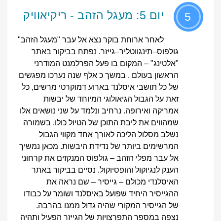
יום 5: מעגל הזהב - ריקיאוויק
5
לאחר ארוחת בוקר נצא אל עבר "מעגל הזהב"
גולפוס–תינגווטליר–גייזר. נפתח בביקור באתר
"אלטינג" – המקום בו פעל הפרלמנט המודרני
הראשון בעולם . במשך כ אלף שנה נערכו מפגשים
של כל תושבי איסלנד בארוע דמוקרטי מרשים, כל
זאת על הגבול הגיאולוגי המיוחד של יבשות
אמריקה ואירופה. נרחיב ונלמד על שני נושאים אלו
שמהווים את ליבת התוכן של הטיול כולו. בשמורה
נשלב מסלול הליכה לאורך אחד מקווי הגבול
המרשימים ביותר של נדידת היבשות. מכאן נמשיך
אל עבר מפלי הזהב – גולפוס המנקזים את קרחוני
הענק לנגיוקול והופסיוקול. נסיים בביקור באתר
האיסלנדי מכולם – גייסיר – שם נראה את
ההגייסיר היחיד שפועל באיסלנד ושומר על כבודו
של הגייסיר המקורי שהיה גדול ממנו בהרבה.
נצפה במספר התפרצויות של הגייזר הפעיל ותהיה