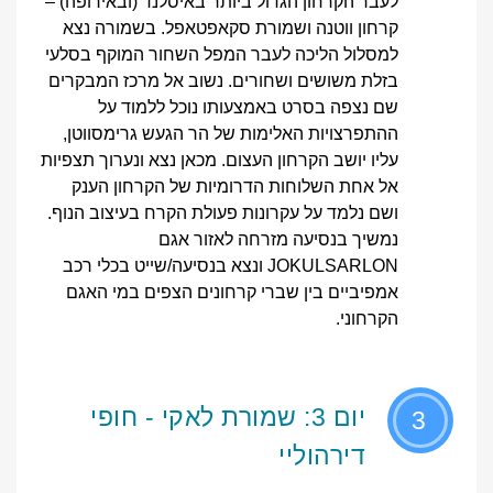
לעבר הקרחון הגדול ביותר באיסלנד (ובאירופה) –
קרחון ווטנה ושמורת סקאפטאפל. בשמורה נצא
למסלול הליכה לעבר המפל השחור המוקף בסלעי
בזלת משושים ושחורים. נשוב אל מרכז המבקרים
שם נצפה בסרט באמצעותו נוכל ללמוד על
ההתפרצויות האלימות של הר הגעש גרימסווטן,
עליו יושב הקרחון העצום. מכאן נצא ונערוך תצפיות
אל אחת השלוחות הדרומיות של הקרחון הענק
ושם נלמד על עקרונות פעולת הקרח בעיצוב הנוף.
נמשיך בנסיעה מזרחה לאזור אגם
JOKULSARLON ונצא בנסיעה/שייט בכלי רכב
אמפיביים בין שברי קרחונים הצפים במי האגם
הקרחוני.
יום 3: שמורת לאקי - חופי
3
דירהוליי