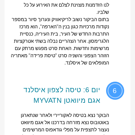
לנו הזדמנות מצוינת לצלם את האירוע על כל
שלביו.
בתום הביקור נשוב לריקיאוויק ונערוך סיור במספר
נקודות מרכזיות כגון בנין ה"הארפה", הוא מרכז
התרבות החדש של העיר, בית העיריה, כנסיית
הלגרימסון. אחר הצהריים נבלה בשתי אטרקציות
מרשימות וחדשות. האחת סרט מפגש מרתק עם
הזוהר הצפוני והשניה סרט "טיסת פרידה" מאתריה
המופלאים של איסלנד.
יום 6: טיסה לצפון איסלנד
6
אגם מיוואטן MYVATN
הבוקר נצא בטיסה לאקוריירי ולאחר שנתארגן
באוטובוס נצא מזרחה בדרכנו אל אגם מיוואט
נעצור לתצפית על מפלי גודאפוס המרשימים