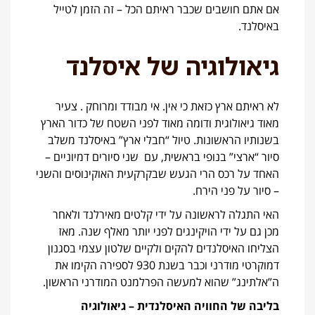
אם אתם חושבים שכבר ראיתם הכל – זה הזמן לטייל
באיסלנד.
גיאולוגיה של איסלנד
לא ראיתם ארץ כזאת כי אין. אי מבודד ומרוחק . צעיר
מאוד גיאולוגית ודומה מאוד לפני השטח של כדור הארץ
בשנותיו הראשונות. טיול “חבלי ארץ” באיסלנד משלב
סיור “ארצי” בנופי בראשית, עם שני סיורים דמיוניים –
האחד על רכס הרי הגעש שבקרקעית האוקינוסים והשני
– סיור על פני הירח.
האי התגלה לראשונה על ידי קלטים מאירלנד ולאחר
מכן גם על ידי הויקינגים לפני יותר מאלף שנה. מאז
הצליחו האיסלנדים להקים ולקיים שלטון עצמי בסגנון
דמוקרטי מודרני וכבר בשנת 930 לספירה הקימו את
ה”אלתינג” שהוא למעשה הפרלמנט המודרני הראשון.
בליבה של החוויה האיסלנדית – גיאולוגיה