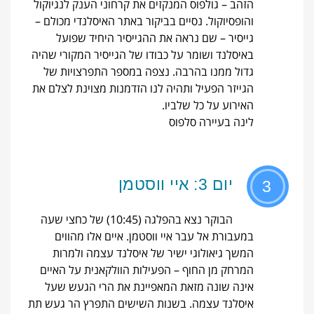
הזהב – גולפוס המנקזים את קרחוני הענק לנגיוקול
והופסיוקול. נסיים בביקור באתר האיסלנדי מכולם –
גייסיר – שם נראה את ההגייסיר היחיד שפועל
באיסלנד ושומר על כבודו של הגייסיר המקורי שהיה
גדול ממנו בהרבה. נצפה במספר התפרצויות של
הגייזר הפעיל ותהיה לנו הזדמנות מצוינת לצלם את
האירוע על כל שלביו.
לינה בעיירה סלפוס
יום 3: איי ווסטמן
3
הבוקר נצא בהפלגה (10:45) של כחצי שעה
במעבורת אל עבר איי ווסטמן. איים אלו מהווים
המשך גיאולוגי ישיר של איסלנד עצמה ולמרות
המרחק מן החוף – הפעילות הוולקאנית על האיים
אינה שונה מזאת המאפיינת את הרי הגעש שעל
איסלנד עצמה. בשנות השישים התפרץ הר געש תת