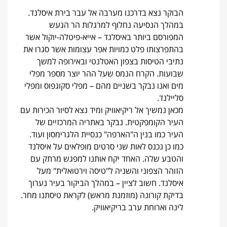
הבוקר נצא בדרכנו מערבה אל עבר בירת איסלנד.
במהלך הנסיעה נחלוף למרגלות הר הגעש
המפורסם ביותר באיסלנד – אייא-פיטלה-יוקול אשר
בהתפרצותו פלט כמויות אפר עצומות אשר סגרו את
נתיבי הטיסות בצפון האטלנטי ובאירופה למשך
שבועות. הקרח הנמס שעל ההר יוצר מספר מפלי
מים ואנו נבקר בשניים מהם – מפלי סקוגפוס ומפלי
סליילנד.
מכאן נמשיך אל ריקיאוויק ומיד נצא לסיור הכירות עם
העיר הקומפקטית. נבקר באתריה המרכזיים של
העיר כמו בנין ה"הארפה" כנסיית הלגרימסון ועוד.
כמו כן נכנס לאות שני סרטים מופלאים על איסלנד
והטבע שלה. האחד יקח אותנו למפגש מרתק עם
הזוהר הצפוני והשניה ל"טיסה וירטואלית" מעל
איסלנד. חשוב לציין – במהלך הביקור בעיר נערוך
בדיקת קורונה (מוזמנת מראש) לקראת טיסתנו מחר.
לינה וארוחת ערב בריקיאוויק.