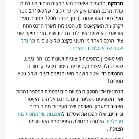
מרתקת
. למעשה איסלנד היא המקום היחיד בעולם בו
עולה הרכס המרכז אוקיאני עד לגובה של כ-2119 מטר
מעל לפני האוקיאנוס (ובסך הכל כ-7200 מטרים מעל
לקרקעית האוקיאנוס !!!). הפעילות לאורך הרכס התת
אוקיאני היא שאחראית לנדידת היבשות. תוך דחיקת שני
צידי הרכס האחד מן השני בקצב של 2-3 ס”מ ו
כך גדל
שטח של איסלנד בהתאמה.
האי מאופיין בתופעות קיצוניות ושונות כגון הרי געש,
שפכי בזלת עצומים, גייזרים, קיטור טבעי וקרחונים
המכסים כדי 10% משטח האי ומגיעים לעובי של כ-800
מטרים !
קרחונים אלו מספקים כמויות מים עצומות למספר נהרות
ואלו משופעים מפלים רבים בדרכם אל הים. הקיטור
הצבור במעמקי האדמה יוצר מעיינות חמים רבים
וגייזרים. ואלו הפכו את איסלנד ל
מעצמה של תחנות כוח
טרמליות
. הלגונה הכחולה המפורסמת היא דוגמא
מצוינת .