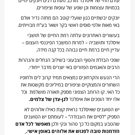
עולם החי של איסלנד מורכב מעולם דגים ויונקים ימיים
בכמויות עצומות וכן שפע של עופות וציפורים.
יונקים יבשתיים כגון שועלי קוטב הם מחזה נדיר אולם
באי מאות אלפי סוסים ראשי בקר ושאר בע”ח מבוייתים.
בעשורים האחרונים עלתה רמת החיים של תושבי
איסלנד ותושביה – למרות המשבר הפיננסי העצום –
עדיין חיים ברמת חיים גבוהה בכל קנה מידה.
שפכי הבזלת והטוף הצבעוני בשילוב הנחלים והנהרות
הרבים והאגמים הפזורים באי יוצרים מדבר ייחודי.
הרי הגעש והקרחונים נמצאים תמיד קרוב לים ולחופיו
השחורים והמצוקיים וציפורים במיליונים מקשטות את
כל האי. קו הרוחב הצפוני מספק תאורה מושלמת וכל
אלו יחד הופכים את איסלנד
לגן-עדן של צלמים.
יש הטוענים שאיסלנד נראית קצת כאילו אלוהים לא
הספיק “לסיים את העבודה” – לעומתם יש הטוענים
שהטבע במקום כל כך טהור ונקי ולכן
מאפשר לכל אדם
הזדמנות טובה לפגוש את אלוהים באופן אישי.