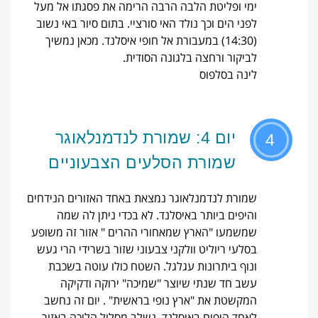
ימי ופליטת הלבה הרבה הרימה את פסגתו אל מעל
לפני הים וכך נולד האי סורציי. בתום סיור באי נשוב
(14:30) במעבורת אל חופי איסלנד. מכאן נמשיך
לביקור ורחצה בלגונה הסודית.
לינה בסלפוס
יום 4: שמורת לנדמנלאוגר
4
שמורת הסלעים הצבעוניים
שמורת לנדמנלאוגר נמצאת באחד האזורים הנידחים
והיפים ביותר באיסלנד. לא בכדי ניתן לה שמה
שמשמעו "הארץ שמאחורי ההרים " אזור זה משופע
בסלעי ריוליט וולקני צבעוני שזור בשרידי הרי געש
ונוף ביתרונות עגלגל. השטח כולו עוטה בשכבת
עשב חד שנתי שיוצר "שמיכה" ירוקה ודקיקה
המקשטת את "ארץ נופי בראשית" . יום זה נחשב
לאחד היפים באיסלנד. נשלב מסלול הליכה באזור