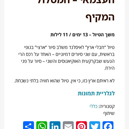
המקיף
משך הטיול – 13 ימים / 11 לילות
טיול “חבלי ארץ” לאיסלנד משלב סיור “ארצי” בנופי
בראשית, עם שני סיורים דמיוניים – האחד על רכס הרי
הגעש שבקרקעית האוקיאנוסים והשני – סיור על פני
הירח.
לא ראיתם ארץ כזו, כי אין. טיול שהוא חוויה בלתי נשכחת.
לגלריית תמונות
קטגוריה:
כללי
שיתוף
Share
WhatsApp
LinkedIn
Email
Pinterest
Twitter
Facebook