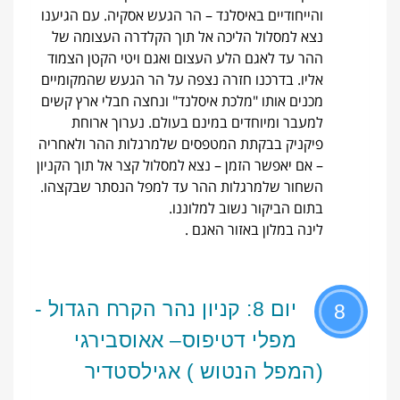
והייחודיים באיסלנד – הר הגעש אסקיה. עם הגיענו
נצא למסלול הליכה אל תוך הקלדרה העצומה של
ההר עד לאגם הלע העצום ואגם ויטי הקטן הצמוד
אליו. בדרכנו חזרה נצפה על הר הגעש שהמקומיים
מכנים אותו "מלכת איסלנד" ונחצה חבלי ארץ קשים
למעבר ומיוחדים במינם בעולם. נערוך ארוחת
פיקניק בבקתת המטפסים שלמרגלות ההר ולאחריה
– אם יאפשר הזמן – נצא למסלול קצר אל תוך הקניון
השחור שלמרגלות ההר עד למפל הנסתר שבקצהו.
בתום הביקור נשוב למלוננו.
לינה במלון באזור האגם .
יום 8: קניון נהר הקרח הגדול -
8
מפלי דטיפוס– אאוסבירגי
(המפל הנטוש ) אגילסטדיר