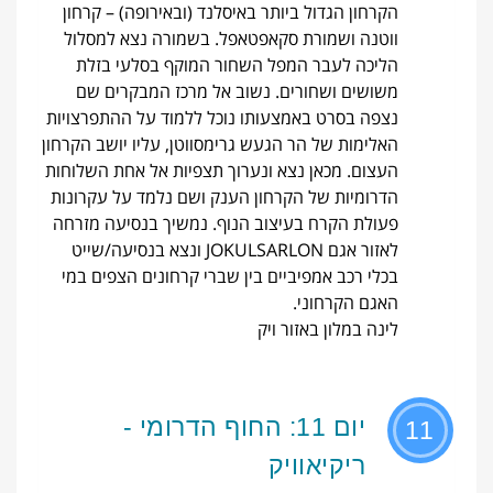
הקרחון הגדול ביותר באיסלנד (ובאירופה) – קרחון
ווטנה ושמורת סקאפטאפל. בשמורה נצא למסלול
הליכה לעבר המפל השחור המוקף בסלעי בזלת
משושים ושחורים. נשוב אל מרכז המבקרים שם
נצפה בסרט באמצעותו נוכל ללמוד על ההתפרצויות
האלימות של הר הגעש גרימסווטן, עליו יושב הקרחון
העצום. מכאן נצא ונערוך תצפיות אל אחת השלוחות
הדרומיות של הקרחון הענק ושם נלמד על עקרונות
פעולת הקרח בעיצוב הנוף. נמשיך בנסיעה מזרחה
לאזור אגם JOKULSARLON ונצא בנסיעה/שייט
בכלי רכב אמפיביים בין שברי קרחונים הצפים במי
האגם הקרחוני.
לינה במלון באזור ויק
יום 11: החוף הדרומי -
11
ריקיאוויק