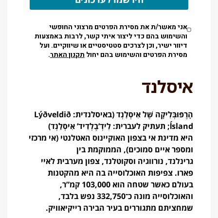
אני מאשר/ת את מסירת הפרטים מרצוני החופשי
והשימוש בהם כדי ליצור איתי קשר, לרבות באמצעות
דיוור ישיר, וכן לצרכים סטטיסטיים או שיווקיים. ועל
מסירת הפרטים והשימוש בהם יחול
תקנון האתר
.
איסלנד
הָרֶפּוּבְּלִיקָה שֶׁל אִיסְלַנְד (באיסלנדית:
Lýðveldið
Ísland
; תעתיק לעברית: לִידְ’בֶלְדִיד’ אִיסְלַנְד)
היא מדינת אי בצפון האוקיינוס האטלנטי (אי מרכזי
ומספר איים סמוכים), הממוקמת בין
גרינלנד, נורווגיה וסקוטלנד, צפון מערבית לאיי
פארו. צפיפות האוכלוסייה בה היא מהקטנות
בעולם כאשר שטחה הוא 103,000 קמ”ר,
והאוכלוסייה מונה כ־332,750 נפש בלבד,
שמחציתם מתגוררים בעיר הבירה רייקיאוויק.