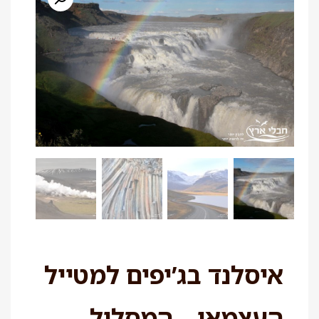
איסלנד בג’יפים למטייל
העצמאי – המסלול