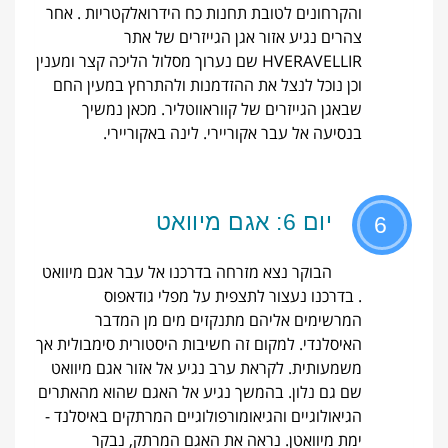
והקרחונים לטובת תחנות כח הידרואלקטריות . אחר
צהרים נגיע אזור אגן הגייזרים של אתר
HVERAVELLIR שם נערוך מסלול הליכה קצר ומענין
וכן נוכל לנצל את ההזדמנות ולהתרחץ במעין החם
שבאגן הגייזרים של קווראווטליר. מכאן נמשיך
בנסיעה אל עבר אקוריירי. לינה באקוריירי.
יום 6: אגם מיוואט
6
הבוקר נצא מזרחה בדרכנו אל עבר אגם מיוואט
. בדרכנו נעצור לתצפית על מפלי גודאפוס
המרשימים אליהם מתנקזים מים מן המדבר
האיסלנדי. למקום זה חשיבות היסטורית סימבולית אך
משמעותית. לקראת ערב נגיע אל אזור אגם מיוואט
שם גם נלון. בהמשך נגיע אל האגם שהוא מהאתרים
הגיאולוגיים והגיאומורפולוגיים המרתקים באיסלנד -
ימת מיוואטן. נראה את האגם המרתק, נבקר