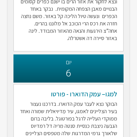
ונצא לחקור את אזור הרים בו ישנם כפרים קסומים
הבנויים מאבן הצפחה המקומית. נבקר באחד
הכפרים ונעשה טיול הליכה קל באזור. משם נחצה
חזרה את רכס הרי הכוכב אל מלוננו בהרים.
אחה”צ הירגעות והנאה מהאזור המבודד. לינה
באזור סיירה דה אשטרלה.
יום
6
למגו– עמק הדוארו - פורטו
הבוקר נצא לעבר עמק הדוארו. בדרכנו נעצור
בעיר הצליינים לאמגו, עיר מֵדיויאלית שמורה ואחד
ממוקדי העלייה לרגל בפורטוגל. בליבה ברום
הגבעה ניצבת כנסיית סנטה מריה דל רמדיוס
שלאורך גרמי המדרגות שלה מטפסים הצליינים