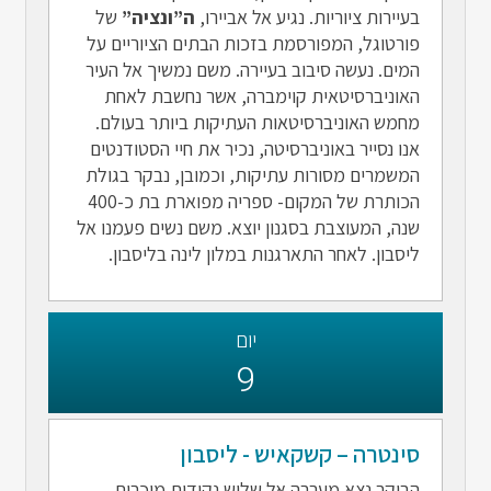
בעיירות ציוריות. נגיע אל אביירו,
ה”ונציה”
של
פורטוגל, המפורסמת בזכות הבתים הציוריים על
המים. נעשה סיבוב בעיירה. משם נמשיך אל העיר
האוניברסיטאית קוימברה, אשר נחשבת לאחת
מחמש האוניברסיטאות העתיקות ביותר בעולם.
אנו נסייר באוניברסיטה, נכיר את חיי הסטודנטים
המשמרים מסורות עתיקות, וכמובן, נבקר בגולת
הכותרת של המקום- ספריה מפוארת בת כ-400
שנה, המעוצבת בסגנון יוצא. משם נשים פעמנו אל
ליסבון. לאחר התארגנות במלון לינה בליסבון.
יום
9
סינטרה – קשקאיש - ליסבון
הבוקר נצא מערבה אל שלוש נקודות מוכרות