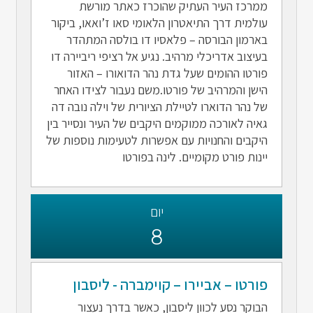
ממרכז העיר העתיק שהוכרז כאתר מורשת
עולמית דרך התיאטרון הלאומי סאו ז’ואאו, ביקור
בארמון הבורסה – פלאסיו דו בולסה המתהדר
בעיצוב אדריכלי מרהיב. נגיע אל רציפי ריביירה דו
פורטו ההומים שעל גדת נהר הדואורו – האזור
הישן והמרהיב של פורטו.משם נעבור לצידו האחר
של נהר הדוארו לטיילת הציורית של וילה נובה דה
גאיה לאורכה ממוקמים היקבים של העיר ונסייר בין
היקבים והחנויות עם אפשרות לטעימות נוספות של
יינות פורט מקומיים. לינה בפורטו
יום
8
פורטו – אביירו – קוימברה - ליסבון
הבוקר נסע לכוון ליסבון, כאשר בדרך נעצור