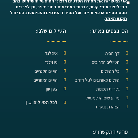
אני מאשר/ת את מסירת הפרטים מרצוני החופשי והשימוש בהם
כדי ליצור איתי קשר, לרבות באמצעות דיוור ישיר, וכן לצרכים
סטטיסטיים או שיווקיים. ועל מסירת הפרטים והשימוש בהם יחול
תקנון האתר
.
הכי נצפים באתר:
הטיולים שלנו:
דף הבית
איסלנד
הטיולים הקרובים
ניו זילנד
כל הטיולים
האיים הקנריים
טיולים מאורגנים לגיל הזהב
האיים האזוריים
גלריית תמונות
צפון יוון
מידע שימושי למטייל
לכל הטיולים [...]
הצהרת נגישות
פרטי התקשרות: