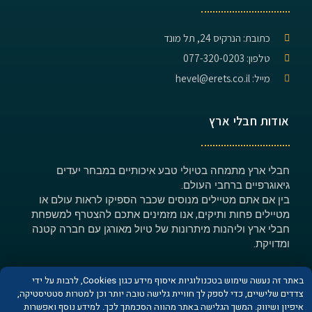
כתובת: הנרקיס 24, תל מונד
טלפון: 077-320-0203
מייל: hevel@erets.co.il
אודות חבלי ארץ
חבלי ארץ מתמחה בטיולי טבע איכותיים במבחר יעדים
גיאוגרפיים ברחבי העולם.
בין אם אתם מטיילים מנוסים שכבר הספיקו לראות עולם או
מטיילים פחות ותיקים, אנו מזמינים אתכם להצטרף למשפחת
חבלי ארץ וליהנות מיתרונות של טיול מאורגן עם חברה קטנה
ומדויקת.
באתר זה נעשה שימוש בטכנולוגיות איסוף מידע כגון Cookies, לרבות על ידי
צדדים שלישיים, כדי לספק לך חוויית גלישה טובה יותר וכן למטרות סטטיסטיקה,
איפיון ושיווק. המשך הגלישה באתר מהווה הסכמתך לכך. למידע נוסף ואפשרות
© כל הזכויות שמורות לחברת חבלי ארץ