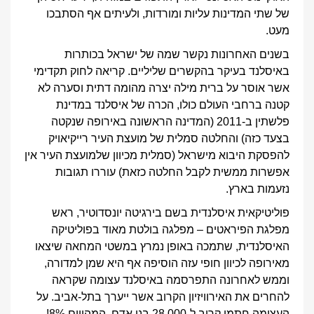
של שתי המדינות עליות ומורדות, ולעיתים אף הסתבכו
מעט.
בשנים האחרונות נקשר שמה של ישראל בכותרות
באיסלנד בעיקר בהקשרים שליליים. קריאה לחוק תקדימי
אשר אוסר על ברית מילה יצרה מהומה דתית וסערה לא
קטנה ברחבי העולם כולו, הכרה של איסלנד במדינת
פלשתין ב-2011 (המדינה הראשונה באירופה שנקטה
בצעד כזה) והחלטה סמלית של מועצת העיר רייקיאויק
להפסקת היבוא מישראל (סמלית מכיוון שלמועצת העיר אין
אפשרות ממשית לקבל החלטה כזאת) עוררו תגובות
נזעמות בארץ.
פוליטיקאית איסלנדית בשם בירגיטה יונסדוטיר, ראש
מפלגת הפיראטים – מפלגה בולטת מאוד בפוליטיקה
האיסלנדית, שתמכה באופן נמרץ במשטי המחאה שיצאו
מאירופה לכיוון חופי עזה הוסיפה אף היא שמן למדורה,
וממש לאחרונה התפרסמה באיסלנד עצומה שקראה
להחרים את האירוויזיון הקרוב אשר ייערך בתל-אביב. על
העצומה חתמו קרוב ל-28,000 בני אדם, המהווים 8%!