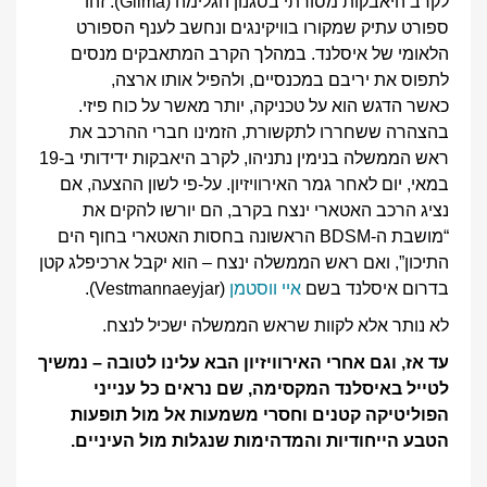
לקרב
היאבקות מסורתי בסגנון הגלימה (Glima). זהו
ספורט עתיק שמקורו בוויקינגים ונחשב לענף הספורט
הלאומי של איסלנד. במהלך הקרב המתאבקים מנסים
לתפוס את יריבם במכנסיים, ולהפיל אותו ארצה,
כאשר הדגש הוא על טכניקה, יותר מאשר על כוח פיזי.
בהצהרה ששחררו לתקשורת, הזמינו חברי ההרכב את
ראש הממשלה בנימין נתניהו, לקרב היאבקות ידידותי ב-19
במאי, יום לאחר גמר האירוויזיון. על-פי לשון ההצעה, אם
נציג הרכב האטארי ינצח בקרב, הם יורשו להקים את
“מושבת ה-BDSM הראשונה בחסות האטארי בחוף הים
התיכון”, ואם ראש הממשלה ינצח – הוא יקבל ארכיפלג קטן
בדרום איסלנד בשם
איי ווסטמן
(Vestmannaeyjar).
לא נותר אלא לקוות שראש הממשלה ישכיל לנצח.
עד אז, וגם אחרי האירוויזיון הבא עלינו לטובה – נמשיך
לטייל באיסלנד המקסימה, שם נראים כל ענייני
הפוליטיקה קטנים וחסרי משמעות אל מול תופעות
הטבע הייחודיות והמדהימות שנגלות מול העיניים.