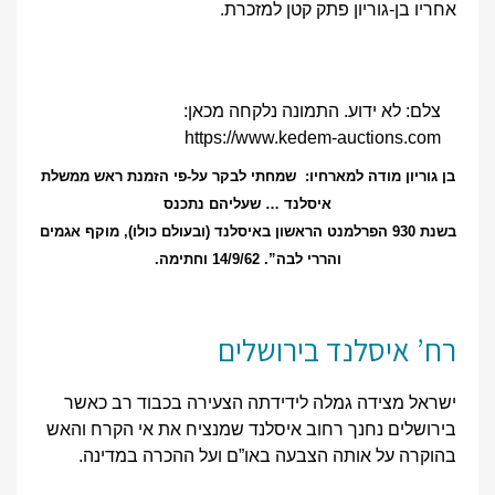
אחריו בן-גוריון פתק קטן למזכרת.
צלם: לא ידוע. התמונה נלקחה מכאן:
https://www.kedem-auctions.com
בן גוריון מודה למארחיו: שמחתי לבקר על-פי הזמנת ראש ממשלת
איסלנד … שעליהם נתכנס
בשנת 930 הפרלמנט הראשון באיסלנד (ובעולם כולו), מוקף אגמים
והררי לבה”. 14/9/62 וחתימה.
רח’ איסלנד בירושלים
ישראל מצידה גמלה לידידתה הצעירה בכבוד רב כאשר
בירושלים נחנך רחוב איסלנד שמנציח את אי הקרח והאש
בהוקרה על אותה הצבעה באו”ם ועל ההכרה במדינה.