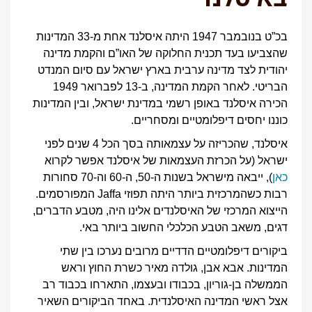
בכ”ט בנובמבר 1947 היתה איסלנד אחת מ-33 המדינות
שהצביעו בעד תכנית החלוקה של האו”ם והקמת מדינה
יהודית לצד מדינה ערבית בארץ ישראל עם סיום המנדט
הבריטי. לאחר הקמת המדינה, ב-13 לפברואר 1949
הכירה איסלנד באופן רשמי במדינת ישראל, ובין המדינות
כוננו יחסים דיפלומטיים ומסחריים.
איסלנד, שהכריזה על עצמאותה בסך הכל 4 שנים לפני
ישראל (על הכרזת העצמאות של איסלנד אפשר לקרוא
כאן
), ייבאה מישראל בשנות ה-50, ה-60 וה-70 סחורות
רבות כשהמרכזית ביותר היתה תפוזי Jaffa המפורסמים.
הייצוא המרכזי של האיסלנדים אלינו היה, מטבע הדברים,
דגים, משאב הטבע הכלכלי החשוב ביותר באי.
ביקורים דיפלומטיים הדדיים מרובים נערכו בין שתי
המדינות. אבא אבן, גולדה מאיר כשרת החוץ וראש
הממשלה בן-גוריון, בכבודו ובעצמו, התארחו בכבוד רב
אצל ראשי המדינה האיסלנדית. באחד הביקורים השאיר