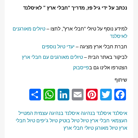
נכתב על ידי גיל פז, מדריך “חבלי ארץ ” לאיסלנד
למידע נוסף על טיולי “חבלי ארץ”, לחצו –
טיולים מאורגנים
לאיסלנד
חברת חבלי ארץ מציגה –
יעדי טיול נוספים
לביקור באתר הבית –
טיולים מאורגנים עם חבלי ארץ
הצטרפו אלינו גם ב
פייסבוק
שיתוף
Share
WhatsApp
LinkedIn
Email
Pinterest
Twitter
Facebook
איסלנד
איסלנד בנהיגה
איסלנד בנהיגה עצמית
המטייל
העצמאי
חבלי ארץ
טיול
טיול בוטיק
טיול ג'יפים
טיול חבלי
ארץ
טיול מאורגן
טיולי חבלי ארץ