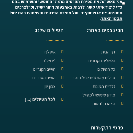
אני מאשר/ת את מסירת הפרטים מרצוני החופשי והשימוש בהם
כדי ליצור איתי קשר, לרבות באמצעות דיוור ישיר, וכן לצרכים
סטטיסטיים או שיווקיים. ועל מסירת הפרטים והשימוש בהם יחול
תקנון האתר
.
הכי נצפים באתר:
הטיולים שלנו:
דף הבית
איסלנד
הטיולים הקרובים
ניו זילנד
כל הטיולים
האיים הקנריים
טיולים מאורגנים לגיל הזהב
האיים האזוריים
גלריית תמונות
צפון יוון
מידע שימושי למטייל
לכל הטיולים [...]
הצהרת נגישות
פרטי התקשרות: