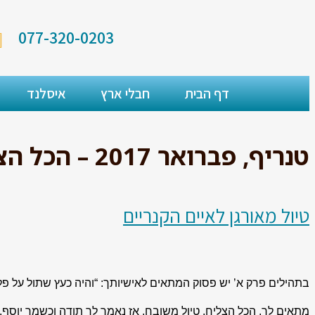
077-320-0203
דף הבית
חבלי ארץ
איסלנד
טנריף, פברואר 2017 – הכל הצליח, טיול משובח
טיול מאורגן לאיים הקנריים
בתהילים פרק א’ יש פסוק המתאים לאישיותך: “והיה כעץ שתול על פלגי 
מתאים לך. הכל הצליח, טיול משובח. אז נאמר לך תודה וכשמך יוסף,