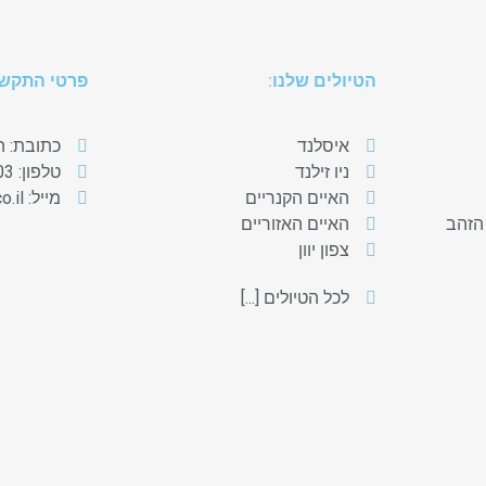
הטיולים שלנו:
פרטי התקשר
איסלנד
כתובת: הנרקיס 
ניו זילנד
טלפון: 077-320-0203
האיים הקנריים
מייל: hevel@erets.co.il
 הזהב
האיים האזוריים
צפון יוון
לכל הטיולים [...]