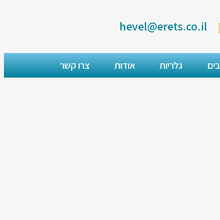
hevel@erets.co.il
בים
גלריות
אודות
צרו קשר