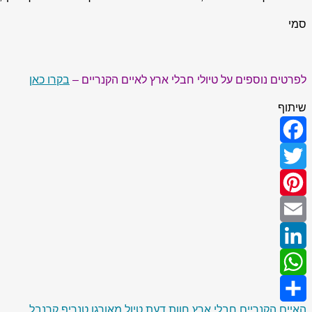
סמי
לפרטים נוספים על טיולי חבלי ארץ לאיים הקנריים –
בקרו כאן
שיתוף
Facebook
Twitter
Pinterest
Email
LinkedIn
WhatsApp
האיים הקנריים
חבלי ארץ
חוות דעת
טיול מאורגן
טנריף
קרנבל