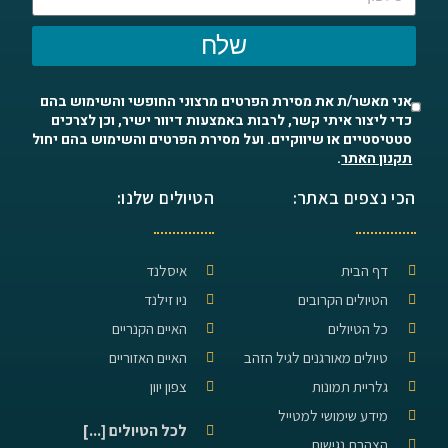
שלח
אני מאשר/ת את מסירת הפרטים מרצוני החופשי והשימוש בהם
כדי ליצור איתי קשר, לרבות באמצעות דיוור ישיר, וכן לצרכים
סטטיסטיים או שיווקיים. ועל מסירת הפרטים והשימוש בהם יחול
תקנון האתר
.
הכי נצפים באתר:
הטיולים שלנו:
דף הבית
איסלנד
הטיולים הקרובים
ניו זילנד
כל הטיולים
האיים הקנריים
טיולים מאורגנים לגיל הזהב
האיים האזוריים
גלריית תמונות
צפון יוון
מידע שימושי למטייל
לכל הטיולים [...]
הצהרת נגישות