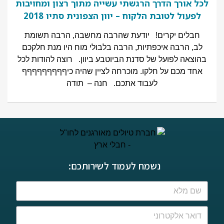
לכל אורך הדרך הרגשתי עשייה מתוך רצון ומחויבות
לפעול לטובת הלקוח – יוון הצפונית סתיו 2018
חבלים יקרים! יודעת שהרבה מחשבה, הרבה תשומת
לב, הרבה איכפתיות, הרבה בלבולי מוח היו מנת חלקכם
בהוצאה לפועל של סדנת הביוטבע ביוון. רוצה להודות לכל
אחד מכם על חלקו. מוכרחה לציין שהיה כיףףףףףףףףף
לעבוד אתכם. חנה – תודה
נשמח לעמוד לשירותכם: