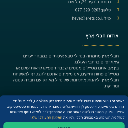
כתובת: הנרקיס 24, תל מונד
טלפון: 077-320-0203
מייל: hevel@erets.co.il
אודות חבלי ארץ
חבלי ארץ מתמחה בטיולי טבע איכותיים במבחר יעדים
גיאוגרפיים ברחבי העולם.
בין אם אתם מטיילים מנוסים שכבר הספיקו לראות עולם או
מטיילים פחות ותיקים, אנו מזמינים אתכם להצטרף למשפחת
חבלי ארץ וליהנות מיתרונות של טיול מאורגן עם חברה קטנה
ומדויקת.
באתר זה נעשה שימוש בטכנולוגיות איסוף מידע כגון Cookies, לרבות על ידי
צדדים שלישיים, כדי לספק לך חוויית גלישה טובה יותר וכן למטרות סטטיסטיקה,
איפיון ושיווק. המשך הגלישה באתר מהווה הסכמתך לכך. למידע נוסף ואפשרות
© כל הזכויות שמורות לחברת חבלי ארץ
לנהל את השימוש באמצעים הללו, ראו את
התקנון המעודכן שלנו
.