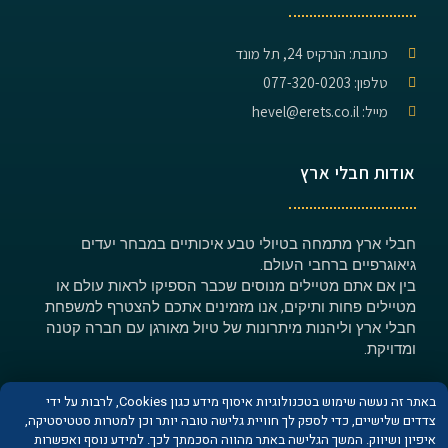
כתובת: הנרקיס 24, תל מונד
טלפון: 077-320-0203
מייל: hevel@erets.co.il
אודות חבלי ארץ
חבלי ארץ מתמחה בטיולי טבע איכותיים במבחר יעדים
גיאוגרפיים ברחבי העולם.
בין אם אתם מטיילים מנוסים שכבר הספיקו לראות עולם או
מטיילים פחות ותיקים, אנו מזמינים אתכם להצטרף למשפחת
חבלי ארץ וליהנות מיתרונות של טיול מאורגן עם חברה קטנה
ומדויקת.
באתר זה נעשה שימוש בטכנולוגיות איסוף מידע כגון Cookies, לרבות על ידי
צדדים שלישיים, כדי לספק לך חוויית גלישה טובה יותר וכן למטרות סטטיסטיקה,
איפיון ושיווק. המשך הגלישה באתר מהווה הסכמתך לכך. למידע נוסף ואפשרות
© כל הזכויות שמורות לחברת חבלי ארץ