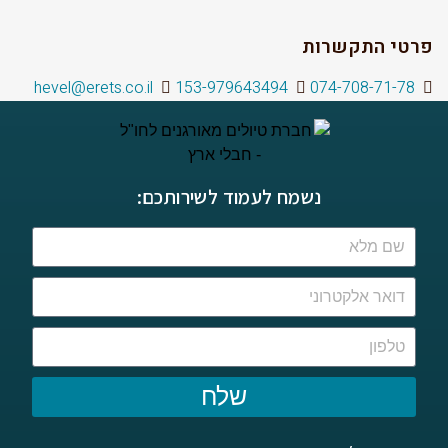
פרטי התקשרות
hevel@erets.co.il
153-979643494
074-708-71-78
נשמח לעמוד לשירותכם:
שלח