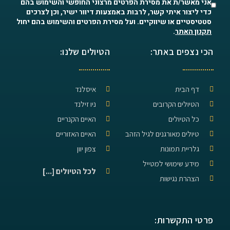
אני מאשר/ת את מסירת הפרטים מרצוני החופשי והשימוש בהם
כדי ליצור איתי קשר, לרבות באמצעות דיוור ישיר, וכן לצרכים
סטטיסטיים או שיווקיים. ועל מסירת הפרטים והשימוש בהם יחול
תקנון האתר
.
הכי נצפים באתר:
הטיולים שלנו:
דף הבית
איסלנד
הטיולים הקרובים
ניו זילנד
כל הטיולים
האיים הקנריים
טיולים מאורגנים לגיל הזהב
האיים האזוריים
גלריית תמונות
צפון יוון
מידע שימושי למטייל
לכל הטיולים [...]
הצהרת נגישות
פרטי התקשרות: