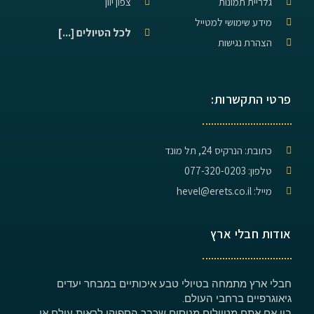
גלריית תמונות
צפון יוון
מידע שימושי למטייל
לכל הטיולים [...]
הצהרת נגישות
פרטי התקשרות:
כתובת: הנרקיס 24, תל מונד
טלפון: 077-320-0203
מייל: hevel@erets.co.il
אודות חבלי ארץ
חבלי ארץ מתמחה בטיולי טבע איכותיים במבחר יעדים
גיאוגרפיים ברחבי העולם.
בין אם אתם מטיילים מנוסים שכבר הספיקו לראות עולם או