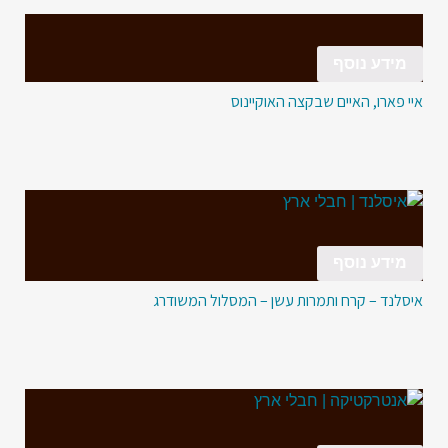
מידע נוסף
איי פארו, האיים שבקצה האוקיינוס
מידע נוסף
איסלנד – קרח ותמרות עשן – המסלול המשודרג