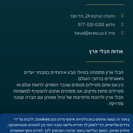
כתובת: הנרקיס 24, תל מונד
טלפון: 077-320-0203
מייל: hevel@erets.co.il
אודות חבלי ארץ
חבלי ארץ מתמחה בטיולי טבע איכותיים במבחר יעדים
גיאוגרפיים ברחבי העולם.
בין אם אתם מטיילים מנוסים שכבר הספיקו לראות עולם או
מטיילים פחות ותיקים, אנו מזמינים אתכם להצטרף למשפחת
חבלי ארץ וליהנות מיתרונות של טיול מאורגן עם חברה קטנה
ומדויקת.
באתר זה נעשה שימוש בטכנולוגיות איסוף מידע כגון Cookies, לרבות על ידי
צדדים שלישיים, כדי לספק לך חוויית גלישה טובה יותר וכן למטרות סטטיסטיקה,
איפיון ושיווק. המשך הגלישה באתר מהווה הסכמתך לכך. למידע נוסף ואפשרות
© כל הזכויות שמורות לחברת חבלי ארץ