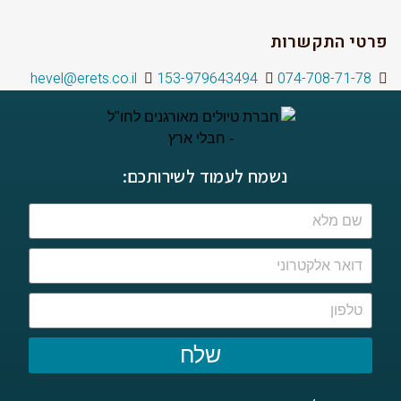
פרטי התקשרות
hevel@erets.co.il
153-979643494
074-708-71-78
נשמח לעמוד לשירותכם:
שלח