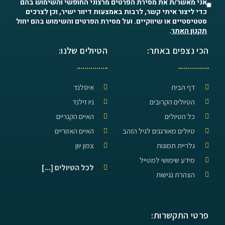
אני מאשר/ת את מסירת הפרטים מרצוני החופשי והשימוש בהם
כדי ליצור איתי קשר, לרבות באמצעות דיוור ישיר, וכן לצרכים
סטטיסטיים או שיווקיים. ועל מסירת הפרטים והשימוש בהם יחול
תקנון האתר
.
הכי נצפים באתר:
הטיולים שלנו:
דף הבית
איסלנד
הטיולים הקרובים
ניו זילנד
כל הטיולים
האיים הקנריים
טיולים מאורגנים לגיל הזהב
האיים האזוריים
גלריית תמונות
צפון יוון
מידע שימושי למטייל
לכל הטיולים [...]
הצהרת נגישות
פרטי התקשרות: