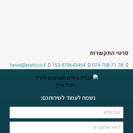
פרטי התקשרות
hevel@erets.co.il
153-979643494
074-708-71-78
נשמח לעמוד לשירותכם: