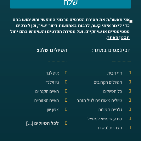
שלח
אני מאשר/ת את מסירת הפרטים מרצוני החופשי והשימוש בהם
כדי ליצור איתי קשר, לרבות באמצעות דיוור ישיר, וכן לצרכים
סטטיסטיים או שיווקיים. ועל מסירת הפרטים והשימוש בהם יחול
תקנון האתר
.
הכי נצפים באתר:
הטיולים שלנו:
דף הבית
איסלנד
הטיולים הקרובים
ניו זילנד
כל הטיולים
האיים הקנריים
טיולים מאורגנים לגיל הזהב
האיים האזוריים
גלריית תמונות
צפון יוון
מידע שימושי למטייל
לכל הטיולים [...]
הצהרת נגישות