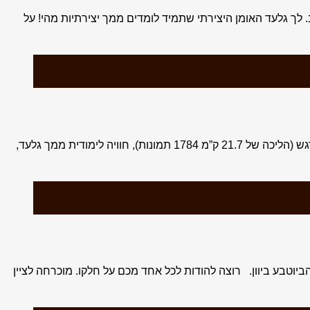
ר שנרגיש טוב. לך גלעד האומן היצירתי שתמיד לומדים ממך יצירתיות מהי! על
טיול צלמים ליוון הצפונית, סתיו 2018 חנה, גלעד וכל אנשי הקבוצה הנפלאה איך אפשר לסכם 4 ימים? חוויה, הנאה, מסע צילום מדהים ומרגש (הליכה של 21.7 ק”מ 1784 תמונות), חוויה לימודית ממך גלעד,
טבע ביוון. רוצה להודות לכל אחד מכם על חלקו. מוכרחה לציין