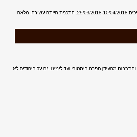
למנהל “חבלי ארץ” ולצוות המשרד, שטפלו בנו במקצועיות רבה, תודה על הטיול הנפלא שארגנתם לנו לטיוואן ולקוריאה הדרומית, בין התאריכים:29/03/2018-10/04/2018. התכנית הייתה עשירה, מלאה
והתרבות מהעידן הפרה-היסטורי ועד לימינו. גם על היהודים לא