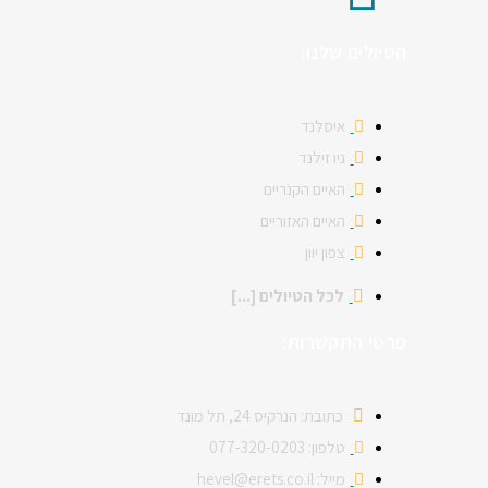
הטיולים שלנו:
איסלנד
ניו זילנד
האיים הקנריים
האיים האזוריים
צפון יוון
לכל הטיולים [...]
פרטי התקשרות:
כתובת: הנרקיס 24, תל מונד
טלפון: 077-320-0203
מייל: hevel@erets.co.il