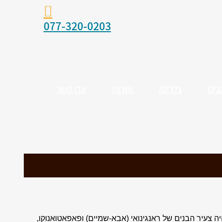
077-320-0203
בים
גלריות
אודות
צרו קשר
 צעיר הבנים של ראנגינואי (אבא-שמיים) ופאפאטואנוקו,