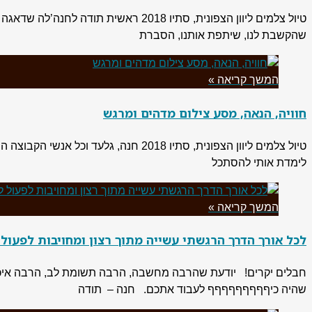
טיול צלמים ליוון הצפונית, סתיו 018
שהקשבת לנו, שיתפת אותנו, הסברת
המשך קריאה »
חוויה, הנאה, מסע צילום מדהים ומרגש
לימדת אותי להסתכל
המשך קריאה »
לכל אורך הדרך הרגשתי עשייה מתוך רצון ומחויבות לפעול לטו
חבלים יקרים! יודעת שהרבה מחשבה, הרבה תשומת לב, הרבה איכפתי
שהיה כיףףףףףףףףף לעבוד אתכם. חנה – תודה