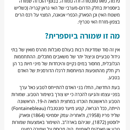
פלמה, פוארטוונטורה ולה גומורה. בנוסף הוכרזה שמורה
ביוספרית בחלק הדרום-מערבי של האי גראן קנריה (כשליש
משטח האי) וכן הפארק הכפרי אנאגה, המצוי על רכס הרים
בצפון-מזרח האי טנריף.
מה זו שמורה ביוספרית?
אין זה סוד שמדינות רבות בעולם סובלות מהרס מואץ של בתי
גידול טבעיים וניצול יתר של משאבים מתכלים. ההתחממות
הגלובלית, מחסור במים נקיים והיכחדות של מיני חיות בר הן
רק חלק מהתופעות המיוחסות לרגלו הדורסנית של האדם
בטבע.
בעת החדשה, החלו בני האדם להתייחס לטבע כאל ערך
בפני עצמו והגיעו להכרה כי יש צורך בשימור הטבע. שמורות
הטבע הראשונות הוכרזו במחצית המאה ה-19. הראשונה
הייתה, ככל הנראה, קטע מיער פונטנבלו (Fontainebleau)
שליד פריז (1958), ולאחריה עמק יוסמיטי (1864) ופארק
ילוסטון (1872), שניהם בארה”ב. השימור באמצעות שמורות
טבע או פארקים לאומיים, היה מבוסס על שמירה כמעט