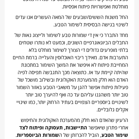
מוחלטת ואפשרויות פיתוח אפסיות.
החל משנות הששים/שבעים של המאה העשרים אנו עדים
לשינוי בגישה הבסיסית לשימור הטבע.
מחד התברר כי אין די שמורות טבע לשימור ולייצוג נאות של
החבלים הביוגאוגרפיים השונים, וכמעט לא נותרו שטחים
בלתי מופרעים גדולים די הצורך לשימור מוחלט בלא
התערבות אדם. מאידך ריבוי האוכלוסין והעלייה ברמת החיים
המחייבת פיתוח לא איפשר את המשך השימור במתכונת
שהיתה קיימת עד אז. כתוצאה מכך התגבשה תפיסה לפיה
האדם הוא חלק מהמערכת האקולוגית ובשילוב מושכל של
פעילות פיתוח אפשר להגן על משאבי הטבע באזור השמור
טוב יותר משהגנו עליהם עד כה ואף להיערך טוב יותר
לשינויים ביוספריים הצפויים בעתיד הרחוק יותר, כמו שינויי
אקלים גלובליים.
הרעיון שהאדם הוא חלק מהמערכת האקולוגית והחיפוש
אחרי פתרון שיאפשר
התיישבות, תעסוקה ופיתוח לצד
שימור הטבע
, הוביל להכרזתן של ה
שמורות הביוספריות
.