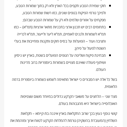
חוקי שמירת הטבע תקפים בכל הארץ ולא רק בתוך שמורות הטבע,
ולפיכך גורמי הפיקוח בגופים שונים, כמו רשות שמורות הטבע,
מפקחים על אזורים שלמים ולא רק על שמורות הטבע שבהם;
בתחומים רבים יש תכנון ארצי בתכניות מתאר ארציות (תמ”א) – כמו
תמ”א לשמורות ולגנים לאומיים, תמ”א ליער ולייעור, תמ”א לכרייה
וחציבה ועוד – הפועלות על בסיס חוקים ותקנות ומחייבות את בעלי
השטח לפעול על פיהן;
מבחינת פיקוח ושליטה על הגופים הפועלים בשטח, בארץ יש ניסיון
ושיתוף פעולה שאינם מצויים בשמורות ביוספריות ברוב מדינות
העולם.
בשל כל אלה יש הסבורים כי ישראל מתאימה לשמש כשמורה ביוספרית ברמה
הלאומית.
מצד שני – הלחצים על משאבי הקרקע גדולים במיוחד משום שצפיפות
האוכלוסייה בישראל היא מהגבוהות בעולם.
קושי נוסף נעוץ בכך שרוב החקלאות בארץ איננה בת-קיימא – חקלאות
השלחין (המעובדת בהשקיה) גורמת להמלחת הקרקע לטווח ארוך ומזהמת את