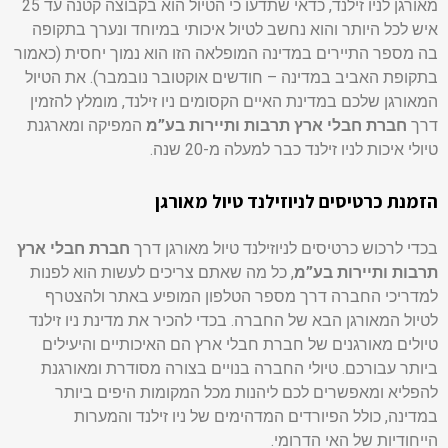
מאורגן לניו זילנד, כדאי שתדעו כי הטיול הוא בקבוצה קטנה עד 25
איש לכל היותר והוא נחשב לטיול איכותי במיוחד ונערך בתקופה
בה מספר התיירים במדינה המופלאה הזו הוא נמוך יחסית (כאמור
בתקופת האביב במדינה – חודשים אוקטובר נובמבר). את הטיול
המאורגן שלכם במדינת האיים הקסומים ניו זילנד, מומלץ להזמין
דרך
חברת חבלי ארץ תרבות ותיירות בע”מ
המפיקה ומארגנת
טיולי איכות לניו זילנד כבר למעלה מ-20 שנה.
הזמנת כרטיסים לניוזילנד טיול מאורגן
בכדי לרכוש כרטיסים לניוזילנד טיול מאורגן דרך
חברת חבלי ארץ
תרבות ותיירות בע”מ
, כל מה שאתם צריכים לעשות הוא לפנות
למדריכי החברה דרך מספר הטלפון המופיע באתר ולהצטרף
לטיול המאורגן הבא של החברה. בכדי להכיר את מדינת ניו זילנד
טיולים מאורגנים של חברת חבלי ארץ הם האיכותיים והיעילים
ביותר עבורכם. טיולי החברה בנויים בצורה מסודרת ומאורגנת
להפליא ומאפשרים לכם ליהנות מכל המקומות היפים ביותר
במדינה, כולל הפיורדים המדהימים של ניו זילנד והמערות
הייחודיות של האי הדרומי.