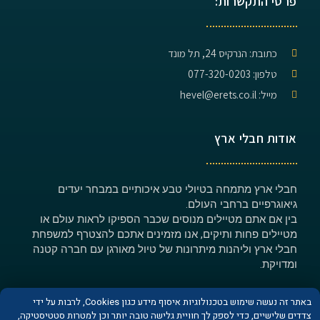
פרטי התקשרות:
כתובת: הנרקיס 24, תל מונד
טלפון: 077-320-0203
מייל: hevel@erets.co.il
אודות חבלי ארץ
חבלי ארץ מתמחה בטיולי טבע איכותיים במבחר יעדים
גיאוגרפיים ברחבי העולם.
בין אם אתם מטיילים מנוסים שכבר הספיקו לראות עולם או
מטיילים פחות ותיקים, אנו מזמינים אתכם להצטרף למשפחת
חבלי ארץ וליהנות מיתרונות של טיול מאורגן עם חברה קטנה
ומדויקת.
באתר זה נעשה שימוש בטכנולוגיות איסוף מידע כגון Cookies, לרבות על ידי
צדדים שלישיים, כדי לספק לך חוויית גלישה טובה יותר וכן למטרות סטטיסטיקה,