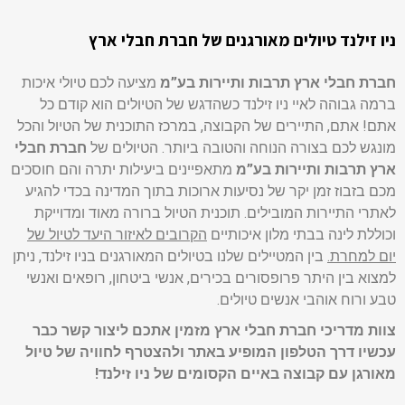
ניו זילנד טיולים מאורגנים של חברת חבלי ארץ
חברת חבלי ארץ תרבות ותיירות בע”מ
מציעה לכם טיולי איכות
ברמה גבוהה לאיי ניו זילנד כשהדגש של הטיולים הוא קודם כל
אתם! אתם, התיירים של הקבוצה, במרכז התוכנית של הטיול והכל
מונגש לכם בצורה הנוחה והטובה ביותר. הטיולים של
חברת חבלי
ארץ תרבות ותיירות בע”מ
מתאפיינים ביעילות יתרה והם חוסכים
מכם בזבוז זמן יקר של נסיעות ארוכות בתוך המדינה בכדי להגיע
לאתרי התיירות המובילים. תוכנית הטיול ברורה מאוד ומדוייקת
וכוללת לינה בבתי מלון איכותיים
הקרובים לאיזור היעד לטיול של
יום למחרת.
בין המטיילים שלנו בטיולים המאורגנים בניו זילנד, ניתן
למצוא בין היתר פרופסורים בכירים, אנשי ביטחון, רופאים ואנשי
טבע ורוח אוהבי אנשים טיולים.
צוות מדריכי חברת חבלי ארץ מזמין אתכם ליצור קשר כבר
עכשיו דרך הטלפון המופיע באתר ולהצטרף לחוויה של טיול
מאורגן עם קבוצה באיים הקסומים של ניו זילנד!