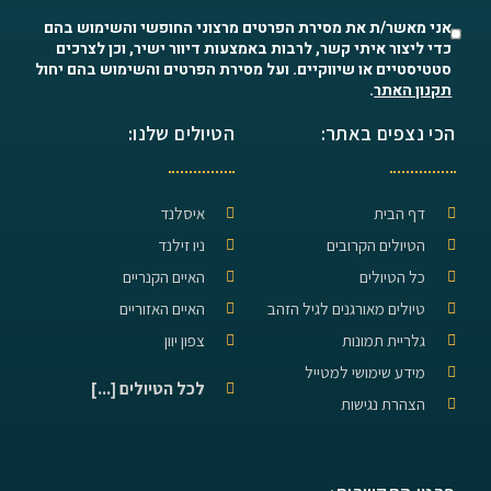
אני מאשר/ת את מסירת הפרטים מרצוני החופשי והשימוש בהם
כדי ליצור איתי קשר, לרבות באמצעות דיוור ישיר, וכן לצרכים
סטטיסטיים או שיווקיים. ועל מסירת הפרטים והשימוש בהם יחול
תקנון האתר
.
הכי נצפים באתר:
הטיולים שלנו:
דף הבית
איסלנד
הטיולים הקרובים
ניו זילנד
כל הטיולים
האיים הקנריים
טיולים מאורגנים לגיל הזהב
האיים האזוריים
גלריית תמונות
צפון יוון
מידע שימושי למטייל
לכל הטיולים [...]
הצהרת נגישות