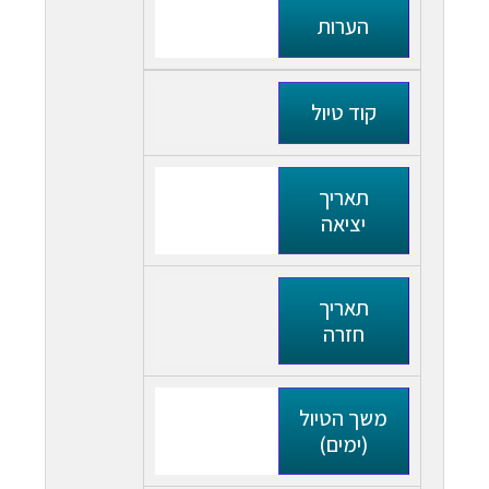
הערות
קוד טיול
תאריך
יציאה
תאריך
חזרה
משך הטיול
(ימים)