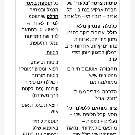
טיסות צרטר
“
בלעדי
” של
כל
תוספת במסי
חברת ארקיע בנתיב : תל
הנמל ובמחיר
אביב – רובניימי – תל אביב
הדלק
שיתווספו
למחיר לאחר ה-
כלכלה
פנסיון מלא
01/09/21 -בהתאם
כולל:
ארוחת בוקר בסגנון
לדרישת המדינות
מזנון מידי יום, ארוחות
ונמלי התעופה.
צהריים קלות, ארוחות ערב
במלון בסגנון מזנון מידי
ביטוח:
ערב.
ביטוח נסיעות,
תחבורה
אוטובוס תיירים
רפואי ומטען *מומלץ
מהטובים שיש
ביטוח מורחב
ממוזג/מחומם
הכוללת גם סעיף
קורונה (ניתן לקנות
הדרכה
מדריך מצוות
דרך משרדנו)
“חבלי ארץ”
הוצאות בעלות אופי
ציוד מותאם ללפלנד
כל
אישי
נוסע יקבל חליפת שלג +
נעליים + כפפות –
תוספת ליחיד
מותאמים למידותיו; נהיגה
באופנוע שלג
באופנוע שלג כולל ציוד
(במקום זוג) €100