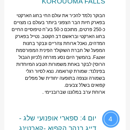
KOROUOMA FALLS
הבוקר נלמד להכיר את עולם החי בחוג הארקטי
בפארק חיות הבר הצפוני ביותר בעולם בו מצויים
כ-250 פרטים, מתוכם כ-50 בע"ח טיפוסיים החיים
בחוג הארקטי ובראשם דב הקוטב. נטייל בפארק
המדהים, נאכל ארוחת צהריים ונבקר בחנות
המפעל של חברת השוקולד הפינית המפורסמת
Fazer. בהמשך היום נסע מזרחה (לכיוון הגבול
הרוסי) לבקר באחת משמורות הטבע המיוחדות
בפינלנד: שמורת קורואמה. נצא לסיור רגלי
בשמורה ונצפה בתופעה יחודית של מפלים
קפואים בשלל צבעים.
ארוחת ערב במלוננו שברובניימי .
יום 4: ספארי אופנועי שלג -
4
דייג בנהר הקפוא -קארטינג