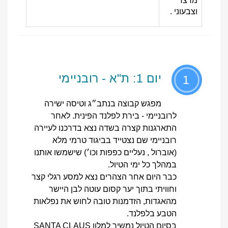
מרצד
וצבעוני .
יום 1: ת"א - רובניימי
1
מפגש קבוצה בנתב״ג וטיסה ישירה
לרובניימי - בירת לפלנד הפינית. לאחר
התארגנות קצרה בשדה נצא בדרכנו לעיירה
רובניימי שם נצטייד בביגוד טרמי מלא
(אוברול , נעליים כפפות וכו׳) שישמשו אותנו
במהלך כל ימי הטיול.
כבר היום אחר הצהרים נצא למסע רגלי קצר
וחוויתי בתוך יער קסום עוטה לבן היישר
מהאגדות, הזדמנות טובה לחוש את נפלאות
הטבע בלפלנד.
בסיום הטיול נמשיך למלון SANTA CLAUS