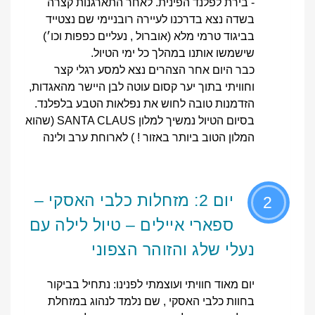
- בירת לפלנד הפינית. לאחר התארגנות קצרה
בשדה נצא בדרכנו לעיירה רובניימי שם נצטייד
בביגוד טרמי מלא (אוברול , נעליים כפפות וכו׳)
שישמשו אותנו במהלך כל ימי הטיול.
כבר היום אחר הצהרים נצא למסע רגלי קצר
וחוויתי בתוך יער קסום עוטה לבן היישר מהאגדות,
הזדמנות טובה לחוש את נפלאות הטבע בלפלנד.
בסיום הטיול נמשיך למלון SANTA CLAUS (שהוא
המלון הטוב ביותר באזור ! ) לארוחת ערב ולינה
יום 2: מזחלות כלבי האסקי –
2
ספארי איילים – טיול לילה עם
נעלי שלג והזוהר הצפוני
יום מאוד חוויתי ועוצמתי לפנינו: נתחיל בביקור
בחוות כלבי האסקי , שם נלמד לנהוג במזחלת