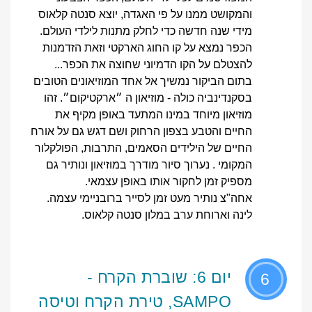
והמקושט ממנו על פי האגדה, יוצא סנטה קלאוס
מידי שנה חדשה כדי לחלק מתנות לילדי העולם.
הכפר נמצא על קו החוג הארקטי וזאת הזדמנות
להצטלם על הקו הדמיוני שחוצה את הכפר...
בתום הביקור נמשיך אל אחד המוזיאונים הטובים
בסקנדינביה כולה - מוזיאון ה ״ארקטיקום״. זהו
מוזיאון מיוחד במינו המתעד באופן מקיף את
החיים והטבע בצפון הרחוק ושם דגש גם על אורח
החיים של הילידים הסאמים, התרבות, הפולקלור
המקומי . נערוך סיור מודרך במוזיאון ונותיר גם
מספיק זמן לחקור אותו באופן עצמאי.
אחה"צ נותיר מעט זמן לסייר ברובניימי עצמה.
לינה וארוחת ערב במלון סנטה קלאוס.
יום 6: שוברת הקרח -
6
SAMPO, טירת הקרח וטיסה