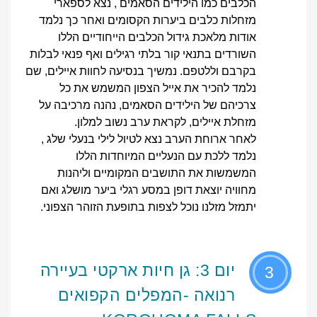
הכלבים כמו הילידים הסאמים , נצא לספארי
מזחלות כלבים ביערות הקסומים ואחר כך נלמד
אודות מלאכת גידול הכלבים הייחודיים הללו
השורדים בתנאי קור בלתי רגילים ואף פנאי לבלות
בקרבם וללטפם. נמשיך בנסיעה לחוות איילים, שם
נלמד להכיר את אייל הצפון המשמש את כל
צרכיהם של הילידים הסאמים, נהנה מרכיבה על
מזחלת איילים, לקראת ערב נשוב למלון.
לאחר ארוחת הערב נצא לטיול לילי בנעלי שלג ,
נלמד ללכת עם הנעליים המיוחדות הללו
המשמשות את התושבים המקומיים וליהנות
מחוויה יוצאת דופן במסע רגלי ביער מושלג ואם
יתמזל מזלנו נוכל לצפות בתופעת הזוהר הצפוני.
יום 3: גן חיות ארקטי בעיירה
3
רנואה -המפלים הקפואים