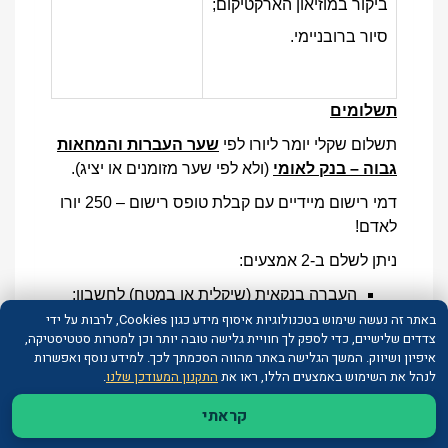
ביקור במוזיאון הארקטיקום;
סיור ברובניימי.
תשלומים
תשלום שקלי יומר ליורו לפי
שער העברות והמחאות
גבוה – בנק לאומי
(ולא לפי שער מזומנים או יציג).
דמי רישום מיידיים עם קבלת טופס רישום – 250 יורו
לאדם!
ניתן לשלם ב-2 אמצעים:
העברה בנקאית (שיקלית או במטח) לחשבון:
באתר זה נעשה שימוש בטכנולוגיות איסוף מידע כגון Cookies, לרבות על ידי
חברת חבלי ארץ תרבות ותיירות בע”מ
צדדים שלישיים, כדי לספק לך חוויית גלישה טובה יותר וכן למטרות סטטיסטיקה,
איפיון ושיווק. המשך הגלישה באתר מהווה הסכמתך לכך. למידע נוסף ואפשרות
בנק לאומי
לנהל את השימוש באמצעים הללו, ראו את
התקנון המעודכן שלנו
.
סניף 648
קראתי
חשבון 11150092