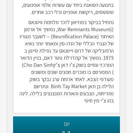
בתנועה הסואנת ביחד עם עשרות אלפי אופנועים,
טוסטוסים, ריקשות אופניים וכלי רכב אחרים.
נתחיל בביקור במוזיאון לזכר מלחמת וויטנאם
((War Remnants Museum, נמשיך אל ארמון
האיחוד (Reunification Palace) – לשעבר מגוריו
של הנגיד הכללי של הודו-סין ומאוחר יותר נשיא
הרפובליקה של דרום וייטנאם עד נפילת סייגון ב
1975. נמשיך אל קתדרלת נוטר דאם, בניין הדואר
המרכזי ונסיים בשוק צ’ו דאן צ’יןCho Dan Sinh)
) המפורסם בו מוכרים חפצים שונים ומשונים
מעודפי הצבא. לאחר ארוחת ערב נבקר בשוק
הלילה בן תאן Binh Tay Market ונתרשם
מהריחות, הצבעים והאורות המנצנצים בלילה. לינה
בהו צ’י מין סיטי
יום