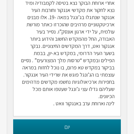
אחרי ארוחת הבוקר נצא בטיסה לקמבודיה ומיד
נצא לחקור את מקדשי אנגקור וחורבות העיר
אנגקור שנתגלו בג’ונגל במאה -19. אלו מבנים
ארכיטקטוניים מרהיבים שהוכרזו כאתר מורשת
עולמית, על ידי ארגון אונסק”ו. נסייר בעיר
האבודה, החל מהמקדש החשוב והידוע ביותר
אנגקור ואט, דרך המקדשים החיצוניים. נבקר
בשער העיר הדרומי, במקדש בא-יון, בבמת
הפילים ובמקדש “טרסות מלך המצורעים” . נסיים
בביקור במקדש טא פרום, בו נוכל לחזות במראה
עוצמתי בו הג’ונגל פוגש את שרידי העיר אנגקור.
בחפירות ארכיאולוגיות נחשפו מקדשים מדהימים
שעליהם גדלו עצי ג’ונגל שעטפו אותם מכל
הכיוונים.
לינה וארוחת ערב באנגקור וואט .
יום