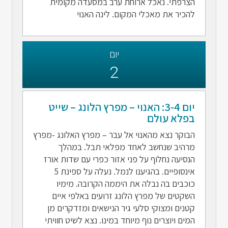
הצרפתי. נאכל ארוחת ערב במסעדה מקומית
להכיר את מאכלי המקום. לינה האנוי
יום
2
יום 3-4: האנוי – מפרץ הלונג – שייט
בפלא עולם
הבוקר נצא מהאנוי אל עבר – מפרץ האלונג -מפרץ
מרהיב שנחשב לאחד מפלאי תבל. במהלך
הנסיעה נחלוף על פני אזור כפרי עם שדות אורז
אינסופיים. בהגיענו לנמל. נעלה על ספינת 5
כוכבים בה נבלה את היממה הקרובה. מימיו
השקטים של מפרץ הלונג זרועים באלפי איים
קטנים ומצוקי סלעי גיר הנישאים ומזדקרים מן
המים ויוצרים נוף מיוחד במינו. נצא לשיט חוויתי