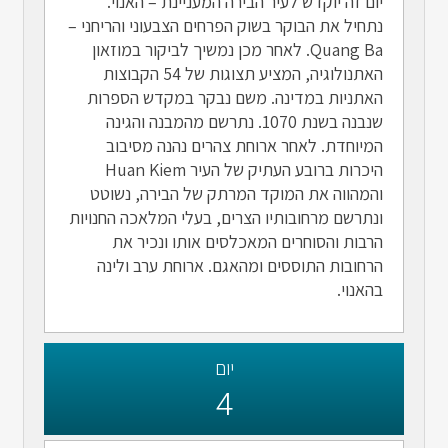
יום זה יוקדש לעיר הבירה המעניינת – האנוי.
נתחיל את הבוקר בשוק הפרחים הצבעוני והריחני –
Quang Ba. לאחר מכן נמשיך לביקור במוזאון
האתנולוגיה, המציע תצוגות של 54 הקבוצות
האתניות במדינה. משם נבקר במקדש הספרות
שנבנה בשנת 1070. נתרשם מהמבנה והגינה
המיוחדת. לאחר ארוחת צהרים נהנה מסיבוב
היכרות ברובע העתיק של העיר Huan Kiem
והמהווה את המוקד המרתק של הבירה, נשוטט
ונתרשם מרחובותיו הצרים, בעלי המלאכה החנויות
הרבות והסוחרים המאכלסים אותו ונכיר את
הרחובות התוססים ומהאגם. ארוחת ערב ולינה
בהאנוי.
יום
4