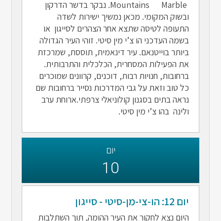
Mountains Marble. נבקר בדשר הדרקון
ובשוק המקומי. מכאן נמשיך ישירות לשדה
התעופה לטיסה שתצא אחר הצהרים לסייגון או
בשמה העדכני הו צ’י מין סיטי. זוהי העיר הגדולה
ביותר בוייטנאם. עיר דינאמית, תוססת, שמרכזת
את הפעילות המסחרית, הכלכלית והתרבותית.
ברחובות, חנויות רבות, דוכנים, קרוונים שמוכרים
כל טוב וזאת על גבי המדרכות נסייר ברחובות שם
נראה בתים בסגנון קולוניאלי צרפתי.ארוחת ערב
ולינה בהו צ’י מין סיטי.
יום
10
יום 12: הו-צי-מן-סיטי - סייגון
היום נצא לחקור את העיר ההומה, תוך השתלבות