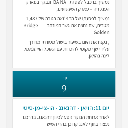
נמשיך ברכבל לפסגת BA NA ונבקר בפארק
הפנטזיה – פארק השעשועים,
נמשיך לפסגתו של הר צ’ואה בגובה של 1,487
מטרים, שם נחצה את גשר המוזהב Bridge
Golden
, נקנח את היום בשיעור בישול מסורתי מודרך
עלידי שף מקומי להיכרות עם האוכל הוייטנאמי.
לינה בהויאן.
יום
9
יום 11: הויאן - דהנאנג - הו-צי-מן-סיטי
לאחר ארוחת הבוקר ניסע לכיוון דהנאנג. בדרכנו
נעצור בחוף לאנג קו וכן בהרי השיש