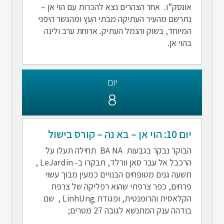
אונסק”ו. אחר הצהרים נצא להכרות עם הוי אן –
נתרשם מהעיר העתיקה מבתי העץ ומהגשר היפני
המיוחד, בשוק והנמל העתיק. ארוחת ערב ולינה
בהוי אן.
יום
8
יום 10: הוי אן – בא נה – קורס בישול
הבוקר נבקר בגבעות BA NA תחילה תעלו על
הרכבל אל עבר סאן וורלד, תבקרו ב- LeJardin ,
תשעה גנים מטופחים הבנויים כמעין מבוך עשוי
פרחים, כפר צרפתי שהוא רפליקה של צרפת
הקלאסית והרומנטית, ופגודת LinhUng , שם
בודהה ענק המתנשא לגובה 27 מטרים;