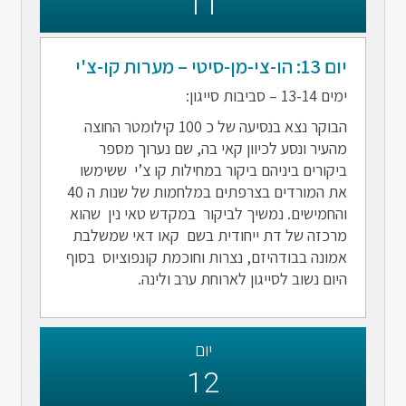
11
יום 13: הו-צי-מן-סיטי – מערות קו-צ'י
ימים 13-14 – סביבות סייגון:
הבוקר נצא בנסיעה של כ 100 קילומטר החוצה
מהעיר ונסע לכיוון קאי בה, שם נערוך מספר
ביקורים ביניהם ביקור במחילות קו צ’י ששימשו
את המורדים בצרפתים במלחמות של שנות ה 40
והחמישים. נמשיך לביקור במקדש טאי נין שהוא
מרכזה של דת ייחודית בשם קאו דאי שמשלבת
אמונה בבודהיזם, נצרות וחוכמת קונפוציוס בסוף
היום נשוב לסייגון לארוחת ערב ולינה.
יום
12