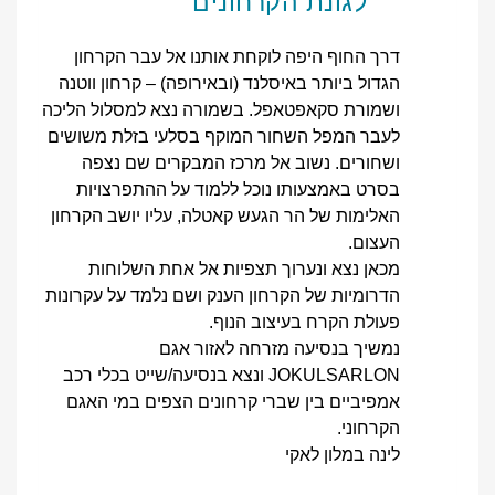
לגונת הקרחונים
דרך החוף היפה לוקחת אותנו אל עבר הקרחון
הגדול ביותר באיסלנד (ובאירופה) – קרחון ווטנה
ושמורת סקאפטאפל. בשמורה נצא למסלול הליכה
לעבר המפל השחור המוקף בסלעי בזלת משושים
ושחורים. נשוב אל מרכז המבקרים שם נצפה
בסרט באמצעותו נוכל ללמוד על ההתפרצויות
האלימות של הר הגעש קאטלה, עליו יושב הקרחון
העצום.
מכאן נצא ונערוך תצפיות אל אחת השלוחות
הדרומיות של הקרחון הענק ושם נלמד על עקרונות
פעולת הקרח בעיצוב הנוף.
נמשיך בנסיעה מזרחה לאזור אגם
JOKULSARLON ונצא בנסיעה/שייט בכלי רכב
אמפיביים בין שברי קרחונים הצפים במי האגם
הקרחוני.
לינה במלון לאקי