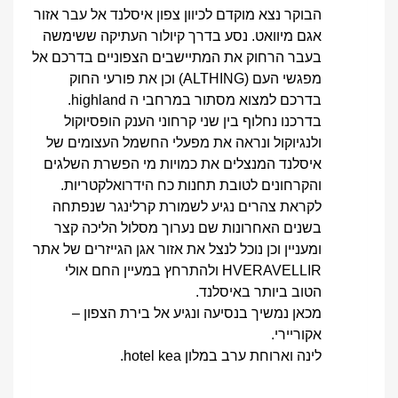
הבוקר נצא מוקדם לכיוון צפון איסלנד אל עבר אזור
אגם מיוואט. נסע בדרך קיולור העתיקה ששימשה
בעבר הרחוק את המתיישבים הצפוניים בדרכם אל
מפגשי העם (ALTHING) וכן את פורעי החוק
בדרכם למצוא מסתור במרחבי ה highland.
בדרכנו נחלוף בין שני קרחוני הענק הופסיוקול
ולנגיוקול ונראה את מפעלי החשמל העצומים של
איסלנד המנצלים את כמויות מי הפשרת השלגים
והקרחונים לטובת תחנות כח הידרואלקטריות.
לקראת צהרים נגיע לשמורת קרלינגר שנפתחה
בשנים האחרונות שם נערוך מסלול הליכה קצר
ומעניין וכן נוכל לנצל את אזור אגן הגייזרים של אתר
HVERAVELLIR ולהתרחץ במעיין החם אולי
הטוב ביותר באיסלנד.
מכאן נמשיך בנסיעה ונגיע אל בירת הצפון –
אקוריירי.
לינה וארוחת ערב במלון hotel kea.