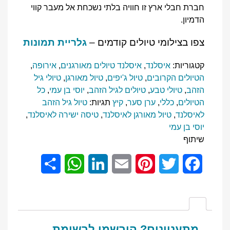
חברת חבלי ארץ זו חוויה בלתי נשכחת אל מעבר קווי
הדמיון.
צפו בצילומי טיולים קודמים –
גלריית תמונות
קטגוריות:
איסלנד
,
איסלנד טיולים מאורגנים
,
אירופה
,
הטיולים הקרובים
,
טיול ג'יפים
,
טיול מאורגן
,
טיולי גיל
הזהב
,
טיולי טבע
,
טיולים לגיל הזהב
,
יוסי בן עמי
,
כל
הטיולים
,
כללי
,
ערן סער
,
קיץ
תגיות:
טיול גיל הזהב
לאיסלנד
,
טיול מאורגן לאיסלנד
,
טיסה ישירה לאיסלנד
,
יוסי בן עמי
שיתוף
Share
WhatsApp
LinkedIn
Email
Pinterest
Twitter
Facebook
מתעניינים? הירשמו לרשימת