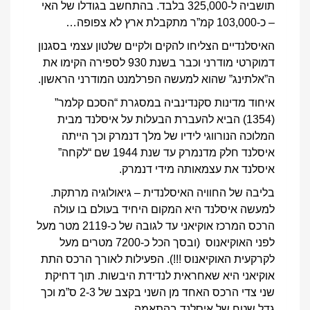
תושביה ל-325,000 בלבד. בהתחשב בגודלו של האי
– כ-103,000 קמ”ר מתקבלת ארץ לא צפופה…
האיסלנדיים הצליחו להקים ולקיים שלטון עצמי בסגנון
דמוקרטי מודרני וכבר בשנת 930 לספירה הקימו את
ה”אלתינג” שהוא למעשה הפרלמנט המודרני הראשון.
איחוד מדינות סקנדינביה במסגרת “הסכם קלמר”
(1354) הביא להעברת הבעלות על איסלנד מבית
המלוכה הנורווגי לידיו של מלך דנמרק וכך הייתה
איסלנד חלק מדנמרק עד שנת 1944 שם “לקחה”
איסלנד את עצמאותה מידי דנמרק.
בליבה של החוויה האיסלנדית – גיאולוגיה מרתקת.
למעשה איסלנד היא המקום היחיד בעולם בו עולה
הרכס המרכז אוקיאני עד לגובה של כ-2119 מטר מעל
לפני האוקיאנוס (ובסך הכל כ-7200 מטרים מעל
לקרקעית האוקיאנוס !!!). הפעילות לאורך הרכס התת
אוקיאני היא שאחראית לנדידת היבשות. תוך דחיקת
שני צדי הרכס האחד מן השני בקצב של 2-3 ס”מ וכך
גדל שטח של איסלנד בהתאמה.