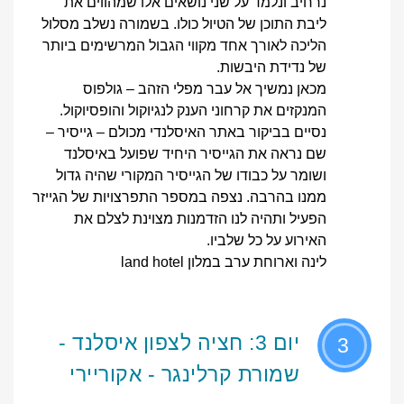
נרחיב ונלמד על שני נושאים אלו שמהווים את
ליבת התוכן של הטיול כולו. בשמורה נשלב מסלול
הליכה לאורך אחד מקווי הגבול המרשימים ביותר
של נדידת היבשות.
מכאן נמשיך אל עבר מפלי הזהב – גולפוס
המנקזים את קרחוני הענק לנגיוקול והופסיוקול.
נסיים בביקור באתר האיסלנדי מכולם – גייסיר –
שם נראה את הגייסיר היחיד שפועל באיסלנד
ושומר על כבודו של הגייסיר המקורי שהיה גדול
ממנו בהרבה. נצפה במספר התפרצויות של הגייזר
הפעיל ותהיה לנו הזדמנות מצוינת לצלם את
האירוע על כל שלביו.
לינה וארוחת ערב במלון land hotel
יום 3: חציה לצפון איסלנד -
3
שמורת קרלינגר - אקוריירי