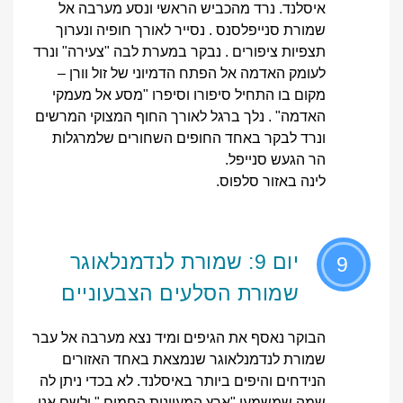
איסלנד. נרד מהכביש הראשי ונסע מערבה אל
שמורת סנייפלסנס . נסייר לאורך חופיה ונערוך
תצפיות ציפורים . נבקר במערת לבה "צעירה" ונרד
לעומק האדמה אל הפתח הדמיוני של זול וורן –
מקום בו התחיל סיפורו וסיפרו "מסע אל מעמקי
האדמה" . נלך ברגל לאורך החוף המצוקי המרשים
ונרד לבקר באחד החופים השחורים שלמרגלות
הר הגעש סנייפל.
לינה באזור סלפוס.
יום 9: שמורת לנדמנלאוגר
9
שמורת הסלעים הצבעוניים
הבוקר נאסף את הגיפים ומיד נצא מערבה אל עבר
שמורת לנדמנלאוגר שנמצאת באחד האזורים
הנידחים והיפים ביותר באיסלנד. לא בכדי ניתן לה
שמה שמשמעו "ארץ המעיינות החמים " ולשם אנו