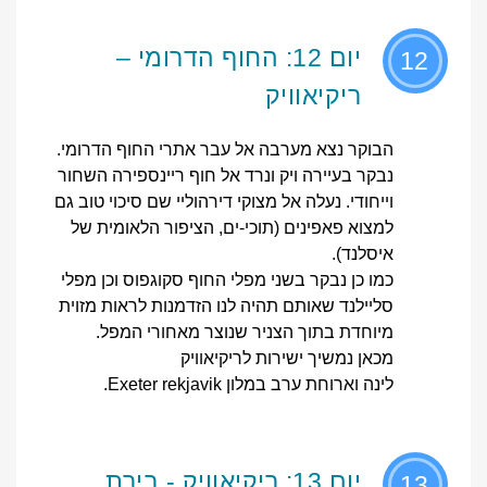
יום 12: החוף הדרומי –
12
ריקיאוויק
הבוקר נצא מערבה אל עבר אתרי החוף הדרומי.
נבקר בעיירה ויק ונרד אל חוף ריינספירה השחור
וייחודי. נעלה אל מצוקי דירהוליי שם סיכוי טוב גם
למצוא פאפינים (תוכי-ים, הציפור הלאומית של
איסלנד).
כמו כן נבקר בשני מפלי החוף סקוגפוס וכן מפלי
סליילנד שאותם תהיה לנו הזדמנות לראות מזוית
מיוחדת בתוך הצניר שנוצר מאחורי המפל.
מכאן נמשיך ישירות לריקיאוויק
לינה וארוחת ערב במלון Exeter rekjavik.
יום 13: ריקיאוויק - בירת
13