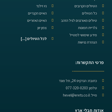
הטיולים הקרובים
ניו זילנד
כל הטיולים
האיים הקנריים
טיולים מאורגנים לגיל הזהב
האיים האזוריים
גלריית תמונות
צפון יוון
מידע שימושי למטייל
לכל הטיולים [...]
הצהרת נגישות
פרטי התקשרות:
כתובת: הנרקיס 24, תל מונד
טלפון: 077-320-0203
מייל: hevel@erets.co.il
אודות חבלי ארץ