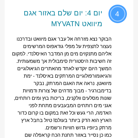
יום 4: יום שלם באזור אגם
4
מיוואט MYVATN
הבוקר נצא מזרחה אל עבר אגם מיוואט ובדרכנו
נעצור לתצפית על מפלי גודאפוס המרשימים
אליהם מתנקזים מים מן המדבר האיסלנדי. למקום
זה חשיבות היסטורית סימבולית אך משמעותית.
המשך היום יוקדש לאחד מהאתרים הגיאולוגיים
והגיאומורפולוגיים המרתקים באיסלנד - ימת
מיוואטן. נראה את האגם המרתק, נבקר
בדימבורגיר - מבוך מדהים של צורות ודמויות
שונות מסלעים וולקנים, בריכות בוץ ומים רותחים,
אגני מים רותחים המבעבעים מתחת לפני
האדמה, הרי געש וכל זאת במקום בו קרום כדור
הארץ הוא הדק ביותר בעולם! טיול בחבל ארץ
מרתק ביופיו גדוש חוויות ורשמים.
כמו כן נסייר באזור תחנת הכח קראפלה שם