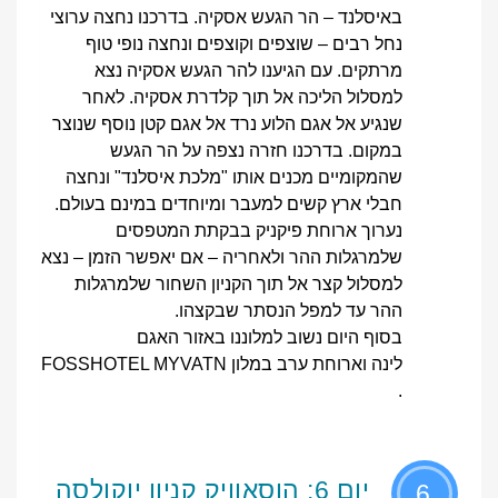
באיסלנד – הר הגעש אסקיה. בדרכנו נחצה ערוצי
נחל רבים – שוצפים וקוצפים ונחצה נופי טוף
מרתקים. עם הגיענו להר הגעש אסקיה נצא
למסלול הליכה אל תוך קלדרת אסקיה. לאחר
שנגיע אל אגם הלוע נרד אל אגם קטן נוסף שנוצר
במקום. בדרכנו חזרה נצפה על הר הגעש
שהמקומיים מכנים אותו "מלכת איסלנד" ונחצה
חבלי ארץ קשים למעבר ומיוחדים במינם בעולם.
נערוך ארוחת פיקניק בבקתת המטפסים
שלמרגלות ההר ולאחריה – אם יאפשר הזמן – נצא
למסלול קצר אל תוך הקניון השחור שלמרגלות
ההר עד למפל הנסתר שבקצהו.
בסוף היום נשוב למלוננו באזור האגם
לינה וארוחת ערב במלון FOSSHOTEL MYVATN
.
יום 6: הוסאוויק קניון יוקולסה
6