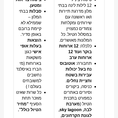
12 לילות לינה בבתי
ומטען
.
מלון מדרגת תיירות
סבלות
בבתי
ו/או ראשונה עם
המלון –
שירותים ומקלחות
שממילא לא
צמודים כמצויין
קיימת ברובם
במסלול הטיול. כל
באופן סדיר.
המלונות מאושרים.
הוצאות
כלכלה:
12 ארוחות
בעלות אופי
בוקר ועוד 12
אישי
כגון:
ארוחות ערב
משקאות
תחבורה:
אוטובוס
בארוחות (מי
נח בעל יכולות
הברז באיסלנד
עבירות בשטח
נחשבים
וחציית נחלים
.
למשובחים
כניסה, ביקורים
בעולם ! )
וסיורים באתרים
כל שרות שאינו
כמפורט בתכנית
מוזכר תחת
הטיול (
מערבת
הסעיף
“מחיר
לבה,
sky lagoon
,
הטיול כולל”.
לגונת הקרחונים,