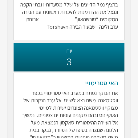
ברציף נמל הדייגים על שלל מסעדותיו ובתי הקפה
וננצל את ההזדמנות להיכרות ראשונית עם הבירה
המקומית “טורשהאוון”. ארוחת
ערב ולינה שבעיר הבירה.Torshavn
יום
3
האי סטרימויי
את הבוקר נפתח במערב האי סטרימויי בכפר
ווסטמאנה משם נצא לשייט אל עבר הנקרות של
מצוקיי ווסטמאנה הצונחים ישירות למיימי
האוקיינוס ובהם מקננים עופות ים צפוניים. נמשיך
אל העיירה ההיסטורית סאקסון הנמצאת מעל
הלגונה שנוצרה בסיפו של הפיורד, נבקר בבית
משק-משפחה היסטורי המשמש כ”מוזיאון חי”.