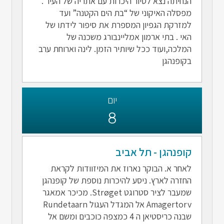
הנחיתה נצא לסיור היכרות עם אתריה של העיר .
מפסלה האיקוני של “בת הים הקטנה” ועד
למזרקת הגפיון המספרת את סיפור לידתו של
האי . בתי ארמון אמליינבורג משכנה של
המלכה,ועוד ככל שיותיר הזמן. לינה וארוחת ערב
בקופנהגן
יום
8
קופנהגן - תל אביב
לאחר א. הבוקר נארוז את המיזוודות לקראת
החזרה לארץ. ניסע להיכרות נוספת של קופנהגן
שמעבר לציר סטרוגט Strøget. מכיכר אמאגר
Amagertorv אל המגדל העגול Rundetaarn
שבנה כריסטיאן ה 4 כמצפה כוכבים ומשם אל