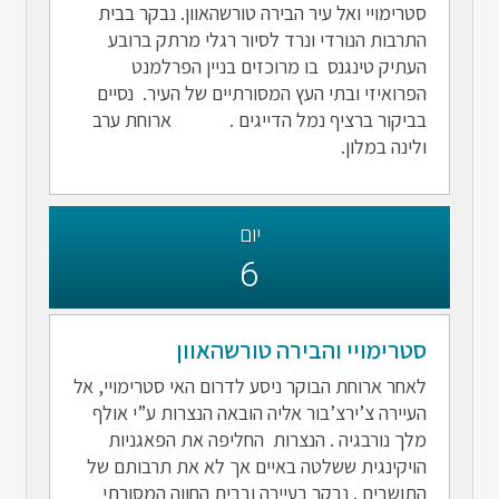
סטרימויי ואל עיר הבירה טורשהאוון. נבקר בבית
התרבות הנורדי ונרד לסיור רגלי מרתק ברובע
העתיק טינגנס בו מרוכזים בניין הפרלמנט
הפרואיזי ובתי העץ המסורתיים של העיר. נסיים
בביקור ברציף נמל הדייגים . ארוחת ערב
ולינה במלון.
יום
6
סטרימויי והבירה טורשהאוון
לאחר ארוחת הבוקר ניסע לדרום האי סטרימויי, אל
העיירה צ’ירצ’בור אליה הובאה הנצרות ע”י אולף
מלך נורבגיה . הנצרות החליפה את הפאגניות
הויקינגית ששלטה באיים אך לא את תרבותם של
התושבים . נבקר בעיירה ובבית החווה המסורתי