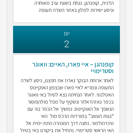
הדנית, קופנהגן. ננחת בשעת ערב מאוחרה
וניסע ישירות למלון באזור השדה תעופה
יום
2
קופנהגן – איי פארו, האיים: וואוגר
וסטרימויי
לאחר ארוחת הבוקר נארוז את חפצנו, ניסע לשדה
התעופה ונמריא לאיי פארו שבצפון האוקיינוס
האטלנטי. לאחר הנחיתה נצא לטיול באי וואוגר
בכפר גאזהדאלור ונשקיף על מפל מולהפוסור
הנשפך אל האוקיינוס. נמשיך אל הכפר בור עם
“גגות העשב” במורדות הרכס מול האי
טינדהולמור. נחצה דרך המנהרה התת-ימית אל
האי הראשי סטרימויי. נתחיל את ביקורנו באי בטיול