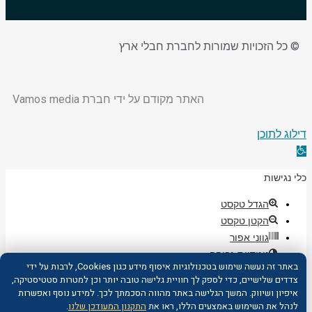
© כל הזכויות שמורות לחברת חבלי ארץ
האתר מקודם על ידי חברת
Vamos media
דילוג לתוכן
פתח
סרגל
כלי נגישות
נגישות
הגדל טקסט
הקטן טקסט
גווני אפור
ניגודיות גבוהה
באתר זה נעשה שימוש בטכנולוגיות איסוף מידע כגון Cookies, לרבות על ידי
ניגודיות הפוכה
צדדים שלישיים, כדי לספק לך חוויית גלישה טובה יותר וכן למטרות סטטיסטיקה,
רקע בהיר
איפיון ושיווק. המשך הגלישה באתר מהווה הסכמתך לכך. למידע נוסף ואפשרות
הדגשת קישורים
לנהל את השימוש באמצעים הללו, ראו את
התקנון המעודכן שלנו
.