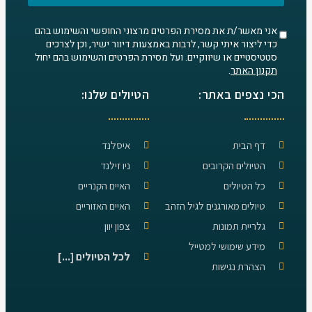
אני מאשר/ת את מסירת הפרטים מרצוני החופשי והשימוש בהם
כדי ליצור איתי קשר, לרבות באמצעות דיוור ישיר, וכן לצרכים
סטטיסטיים או שיווקיים. ועל מסירת הפרטים והשימוש בהם יחול
תקנון האתר
.
הכי נצפים באתר:
הטיולים שלנו:
דף הבית
איסלנד
הטיולים הקרובים
ניו זילנד
כל הטיולים
האיים הקנריים
טיולים מאורגנים לגיל הזהב
האיים האזוריים
גלריית תמונות
צפון יוון
מידע שימושי למטייל
לכל הטיולים [...]
הצהרת נגישות