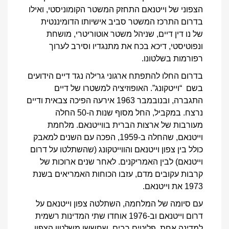
הצפוני של וייטנאם התחזק המשטר הקומוניסטי, ואילו
בדרום התרכז המשטר סביב אישיותו הדומיננטית
של נו דין דיים, שניהל משטר אוטוריטרי, מושחת
ונפוטיסטי, דיכא בכח את מתנגדיו וסירב לערוך
רפורמות בשלטונו.
בדרום החלו להתפתח ארגוני גרילה נגד דיים הידועים
בשם “וייטקונג”. האופוזיציה למשטרו של דיים
התגברה, ובנובמבר 1963 אירעה הפיכה צבאית ודיים
נרצח. במקביל, החל מסוף שנות ה-50 החלה
מעורבות של ארצות הברית בווייטנאם. מלחמת
וייטנאם, שהחלה ב-1959, הפכה עם השנים למאבק
כולל בין צפון וייטנאם והווייטקונג (שהשתלטו על דרום
וייטנאם) לבין האמריקנים. לאחר שנים ארוכות של
קרבות עקובים מדם, עזבו הכוחות האמריאים בשנת
1973 את וייטנאם.
עם סיומה של המלחמה, השתלטה צפון וייטנאם על
דרום וייטנאם וב-1976 אוחדו שתי המדינות רשמית
למדינה אחת. פליטים רבים, שחששו משלטון הצפון,