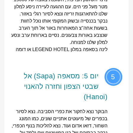
מטר מעל פני הים. עם ההגעה לעיירה ניסע למלון
שלנו להתארגנות זריזה ונצא לסיור רגלי באזור.
נבקר בכנסייה ובשוק המקומי אותו נוכל לחוות
בשעות אחה"צ המאוחרות באור אל תוך הערב
שנצבע באורות צבעונים. נסיים בארוחת ערב ונסע
למלון שלנו למנוחה.
לינה בסאפה במלון LEGEND HOTEL או דומה
יום 5: מסאפה (Sapa) אל
5
שבטי הצפון וחזרה להאנוי
(Hanoi)
הבוקר נצא לחקור את כפרי הסביבה. נצא לסיור
בכפרים של מיעוטים אתניים שונים, כמו המונג
השחור, דזאו אדום ועוד. נצא להליכות בנוף הכפרי,
נבקר בבתיהם של בני המיעוטים שם נלמד על