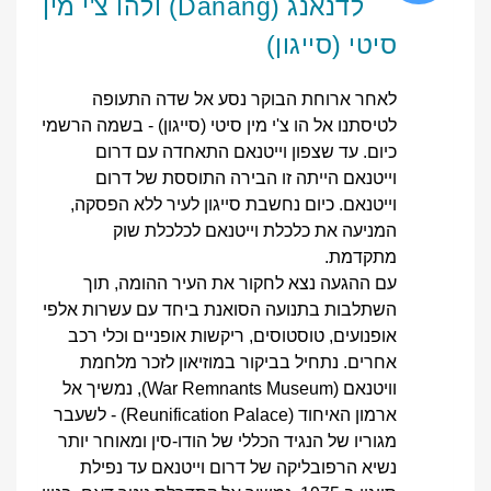
לדנאנג (Danang) ולהו צ'י מין
סיטי (סייגון)
לאחר ארוחת הבוקר נסע אל שדה התעופה
לטיסתנו אל הו צ'י מין סיטי (סייגון) - בשמה הרשמי
כיום. עד שצפון וייטנאם התאחדה עם דרום
וייטנאם הייתה זו הבירה התוססת של דרום
וייטנאם. כיום נחשבת סייגון לעיר ללא הפסקה,
המניעה את כלכלת וייטנאם לכלכלת שוק
מתקדמת.
עם ההגעה נצא לחקור את העיר ההומה, תוך
השתלבות בתנועה הסואנת ביחד עם עשרות אלפי
אופנועים, טוסטוסים, ריקשות אופניים וכלי רכב
אחרים. נתחיל בביקור במוזיאון לזכר מלחמת
וויטנאם (War Remnants Museum), נמשיך אל
ארמון האיחוד (Reunification Palace) - לשעבר
מגוריו של הנגיד הכללי של הודו-סין ומאוחר יותר
נשיא הרפובליקה של דרום וייטנאם עד נפילת