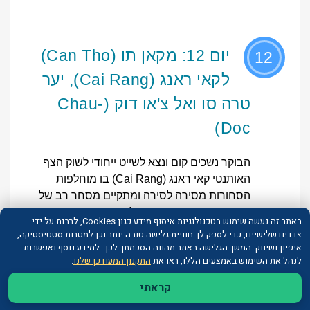
יום 12: מקאן תו (Can Tho)
12
לקאי ראנג (Cai Rang), יער
טרה סו ואל צ'או דוק (Chau-
Doc)
הבוקר נשכים קום ונצא לשייט ייחודי לשוק הצף
האותנטי קאי ראנג (Cai Rang) בו מוחלפות
הסחורות מסירה לסירה ומתקיים מסחר רב של
פירות, ירקות ועוד. נמשיך לצ'או דוק (Chau Doc) -
באתר זה נעשה שימוש בטכנולוגיות איסוף מידע כגון Cookies, לרבות על ידי
עיירת הגבול עם קמבודיה ובדרכנו אליה נעצור
צדדים שלישיים, כדי לספק לך חוויית גלישה טובה יותר וכן למטרות סטטיסטיקה,
ביער טרה סו (Tra Su Bird Sanctuary), המשמש
איפיון ושיווק. המשך הגלישה באתר מהווה הסכמתך לכך. למידע נוסף ואפשרות
לנהל את השימוש באמצעים הללו, ראו את
התקנון המעודכן שלנו
.
מקלט ובית גידול של אלפי חסידות, אנפות ועוד.
ניקח סירת משוטים ונשוט בין התעלות הירוקות
קראתי
והצרות ונוכל להתרשם מסוגים רבים של ציפורים.