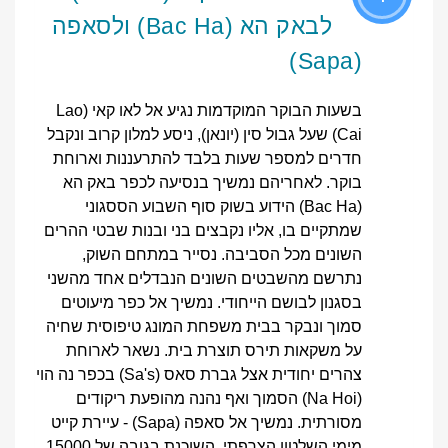
לבאק הא (Bac Ha) ולסאפה
(Sapa)
בשעות הבוקר המוקדמות נגיע אל לאו קאי (Lao
Cai) שעל גבול סין (יונאן), ניסע למלון קרוב ונקבל
חדרים למספר שעות בלבד להתרעננות וארוחת
בוקר. לאחריהם נמשיך בנסיעה לכפר באק הא
(Bac Ha) הידוע בשוק סוף השבוע הססגוני
שמתקיים בו, אליו נקבצים בני ובנות שבטי ההרים
השונים מכל הסביבה. נסייר במתחם השוק,
נתרשם מהשבטים השונים הנבדלים אחד מהשני
בסגנון לבושם הייחודי. נמשיך אל כפר מיעוטים
סמוך ונבקר בבית משפחת המונג טיפוסית שחיה
על משקאות תירס תוצרת בית. נשאר לארוחת
צהרים יחודית אצל גברת סאס (Sa's) בכפר נה הוי
(Na Hoi) הסמוך ואף נהנה מהופעת ריקודים
מסורתית. נמשיך אל סאפה (Sapa) - עיירת קייט
מימי השלטון הצרפתי, השוכנת בגובה של 15000