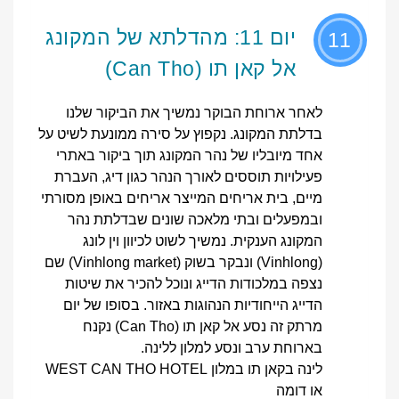
יום 11: מהדלתא של המקונג
11
אל קאן תו (Can Tho)
לאחר ארוחת הבוקר נמשיך את הביקור שלנו
בדלתת המקונג. נקפוץ על סירה ממונעת לשיט על
אחד מיובליו של נהר המקונג תוך ביקור באתרי
פעילויות תוססים לאורך הנהר כגון דיג, העברת
מיים, בית אריחים המייצר אריחים באופן מסורתי
ובמפעלים ובתי מלאכה שונים שבדלתת נהר
המקונג הענקית. נמשיך לשוט לכיוון וין לונג
(Vinhlong) ונבקר בשוק (Vinhlong market) שם
נצפה במלכודות הדייג ונוכל להכיר את שיטות
הדייג הייחודיות הנהוגות באזור. בסופו של יום
מרתק זה נסע אל קאן תו (Can Tho) נקנח
בארוחת ערב ונסע למלון ללינה.
לינה בקאן תו במלון WEST CAN THO HOTEL
או דומה