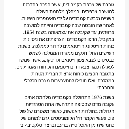
גוברת של צרפת בקמבודיה, אשר הפכה בהדרגה
למושבה צרפתית. במהלך מלחמת העולם
השנייה נכבשה קמבודיה על ידי האימפריה היפנית.
לאחר שזו הובסה שבה קמבודיה והייתה למושבה
צרפתית, עד שקיבלה את עצמאותה בשנת 1954.
במקביל, הדפו הקמבודים והצרפתים את ניסיונות
כוחות הוייטקונג הוייטנאמים לחדור לממלכה. בשנות
השישים החלו חלקים ממזרח הממלכה לשמש
כבסיסים לצבא צפון וייטנאם ולוייטקונג, אשר שמשו
לפעולה כנגד צבא דרום וייטנאם והכוחות האמריקנים.
בתגובה הפציצו כוחות ארצות הברית מטרות
בממלכה, ואלו הובילו להתערערות מצבה הכלכלי
והחברתי.
בשנת 1976 התחוללה בקמבודיה מלחמת אחים
עקובה מדם שבסופה התרחשה אחת הטרגדיות
הגדולות בתולדות האנושות, כאשר משטרם של פול
פוט ואנשי הקמר רוז’ הקומוניסטים גרם למותם של
כחמישית מן האוכלוסייה ברעב וברצח סלקטיבי- בין