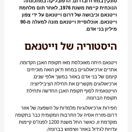
טונקין במזרח ובדרום. הרפובליקה במתכונתה
הנוכחית קיימת משנת 1976, לאחר תום מלחמת
וייטנאם וכיבושה של דרום וייטנאם על ידי צפון
וייטנאם. אוכלוסיית וייטנאם מונה למעלה מ-90
מיליון בני אדם.
היסטוריה של וייטנאם
וייטנאם היתה מאוכלסת מאז תקופת האבן הקדומה.
אתרים ארכיאולוגיים במחוז ת’אן הואה מוכיחים
קיומם של בני אדם באזור במשך אלפי שנים.
ארכיאולוגים מקשרים את תחילת הציביליזציה
הוייטנאמית לסוף תקופת האבן החדשה ותחילת
תקופת הברונזה.
חפירות ארכיאולוגיות מלמדות על השפעה של אזור
דרום-מזרח אסיה על התרבות המקומית כבר בתקופה
מוקדמת זו, כאשר החל משנת 1200 לפנה”ס קיימות
עדויות לגידול באוזר ושימוש בברונזה.