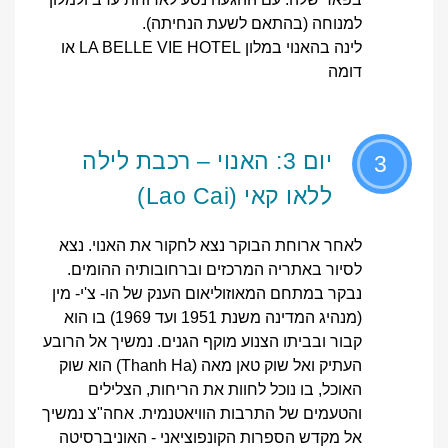
למנוחה (בהתאם לשעת הנחיתה).
לינה בהאנוי במלון LA BELLE VIE HOTEL או
דומה
יום 3: האנוי – רכבת לילה
3
ללאו קאי (Lao Cai)
לאחר ארוחת הבוקר נצא לחקור את האנוי. נצא
לסיור באתריה המרכזים וברחובותיה ההומים.
נבקר במתחם המאוזוליאום הענק של הו- צ'י- מין
(מנהיג המדינה משנת 1951 ועד 1969) בו הוא
קבור ובביתו הצנוע מוקף הגנים. נמשיך אל הרובע
העתיק ואל שוק טאן מאה (Thanh Ha) הוא שוק
האוכל, בו נוכל לחוות את הריחות, הצלילים
והטעמים של התרבות הוויאטנמית. אחה"צ נמשיך
אל מקדש הספרות הקונפוציאני - האוניברסיטה