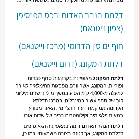
מבחינה גיאוגרפית מחולקת וייטנאם לשלושה אזורים:
דלתת הנהר האדום ורכס הפנסיפן
(צפון וייטנאם)
חוף ים סין הדרומי (מרכז וייטנאם)
דלתת המקונג (דרום וייטנאם)
דלתת המקונג
מאופיינת בקרקעות סחף כבדות
ופוריות. המקונג, אשר זורם מפסגות ההימלאיה לאורך
למעלה מ-4,000 ק”מ הסיע במשך מיליוני שנים מיליוני
קוב של סחף עשיר במינרלים. במרכז הדלתא
הקדומה ממוקמת העיר הו צ’י מין. האזור מפורץ
במאות פלגי מים וקילומטרים רבים של שדות אורז.
דלתת הנהר האדום
דומה במאפייניה הגאוגרפים
לדלתת המקונג, אך קטנה בצורה משמעותי, כמו כן,