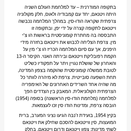
בתקופה המודרנית – עד למלחמת העולם השניה
היתה ויטנאם, יחד עם קמבודיה ולאוס, חלק מקולוניה
צרפתית שקראה הודו-סין. במהלך המלחמה נכבשה
וייטנאם לתקופה קצרה על ידי יפן, ובתקופה זו
התבססה בה מחתרת קומוניסטית בראשות הו צ’י
מין. צרפת הצליחה לכבוש את וייטנאם בחזרה מידי
היפנים, אך עם סיום המלחמה הכריז הו צ’י מין על
הקמת רפובליקת וייטנאם ובירתה האנוי. הקיסר ה-13
והאחרון של שושלת נגויין ויתר על תפקודיו כשליט
לטובת ממשלה קומוניסטית שהוקמה בצפון המדינה,
תחת השפעה סובייטית. צרפת לא מיהרה לוותר כל
מה שהיה אחד השרידים האחרונים של האימפריה
הצרפתית הקולוניאלית. המאבק בין הצדדים הפך
למלחמה (מלחמת הודו-סין הראשונה) בסופה (1954)
הובסה צרפת, ומדינות הודו סין זכו לעצמאות.
בקיץ 1954, בועידת ז’נבה הגיעו נציגי המערב, ברית
המועצות, סין ווייטנאם להסכם שחילק את וייטנאם
לשתי מדינות: צפון וייטנאם ודרום וייטנאם. בחלק