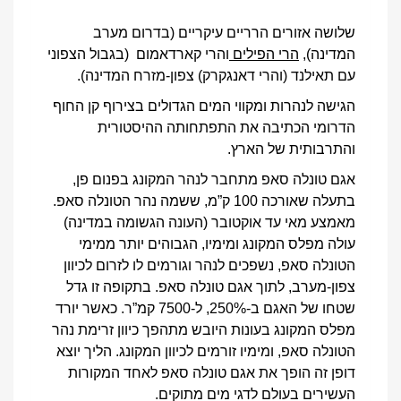
שלושה אזורים הרריים עיקריים (בדרום מערב
המדינה),
הרי הפילים
והרי קארדאמום (בגבול הצפוני
עם תאילנד (והרי דאנגקרק) צפון-מזרח המדינה).
הגישה לנהרות ומקווי המים הגדולים בצירוף קן החוף
הדרומי הכתיבה את התפתחותה ההיסטורית
והתרבותית של הארץ.
אגם טונלה סאפ מתחבר לנהר המקונג בפנום פן,
בתעלה שאורכה 100 ק”מ, ששמה נהר הטונלה סאפ.
מאמצע מאי עד אוקטובר (העונה הגשומה במדינה)
עולה מפלס המקונג ומימיו, הגבוהים יותר ממימי
הטונלה סאפ, נשפכים לנהר וגורמים לו לזרום לכיוון
צפון-מערב, לתוך אגם טונלה סאפ. בתקופה זו גדל
שטחו של האגם ב-250%, ל-7500 קמ”ר. כאשר יורד
מפלס המקונג בעונות היובש מתהפך כיוון זרימת נהר
הטונלה סאפ, ומימיו זורמים לכיוון המקונג. הליך יוצא
דופן זה הופך את אגם טונלה סאפ לאחד המקורות
העשירים בעולם לדגי מים מתוקים.