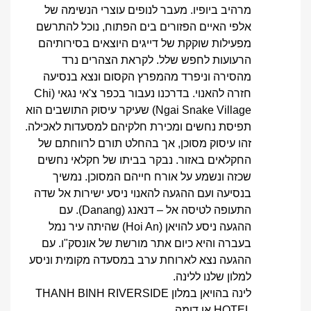
מרהיב ביופיו. מעבר לנופים עוצרי הנשימה של
אלפי האיים הפזורים בים הפתוח, נוכל להתרשם
מפעילות שוקקת של דייגים היוצאים בסירותיהם
הרעועות לחפש שלל. לקראת הצהרים נרד
מהסירה וניפרד מהמפרץ הקסום ונצא בנסיעה
חזרה להאנוי. בדרכנו נעבור בכפר צ'אי נגאי (Chi
Ngai Snake Village) שעיקר עיסוק התושבים הוא
תפיסת נחשים ומכירת חלקיהם למסעדות לאכילה.
זהו עיסוק מסוכן, אך בהחלט תורם לרווחתם של
החקלאים באזור. נבקר בביתו של חקלאי נחשים
שכזה ונשמע על אורח חייהם המסוכן. נמשיך
בנסיעה ועם ההגעה להאנוי ניסע ישירות אל שדה
התעופה לטיסה אל – דנאנג (Danang). עם
ההגעה ניסע להויאן (Hoi An) שהיתה עיר נמל
בעברה והיא כיום אתר מורשת של אונסק"ו. עם
ההגעה נצא לארוחת ערב במסעדה מקומית וניסע
למלון שלנו ללינה.
לינה בהויאן במלון THANH BINH RIVERSIDE
HOTEL או דומה