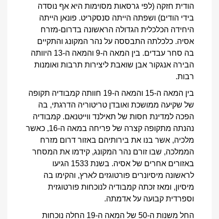
הודית חזקה (לפי גרסאות מסוימות היא אף נוסדה
בידי הודים) ושפתה הייתה סנסקריט. פונאן הייתה
היחידה הכלכלית הגדולה הראשונה בדרום-מזרח
אסיה. כלכלתה התבססה על נהר המקונג והתקיים
בה סחר עבדים. בין המאה ה-9 והמאה ה-13 היוותה
הבירה אנגקור אבן שואבת ליצירות תרבות ואומנות
רבות.
בין המאה ה-15 והמאה ה-19 חוותה קמבודיה תקופה
של שקיעה ממושכת ואובדן טריטוריה הדרגתי, בה
הפכה למדינת חסות של תאילנד ווייטנאם. קמבודיה
נהנתה מתקופה קצרה של פריחה במאה ה-16, כאשר
מלכיה, אשר בנו את בירותיהם באזור דרום מזרח
הממלכה, שבו זורם נהר המקונג, קידמו את המסחר
באזורים אחרים של אסיה. בשנת 1533 הגיעו
לראשונה מיסיונרים פורטוגזים לארץ, והקימו בה
מיסיון, ומאז זכתה קמבודיה לנוכחות פורטוגזית
וספרדית קבועה על אדמתה.
החל משנות ה-50 של המאה ה-19 החלה נוכחות