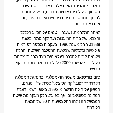
נמלטו מהמדינה. מאות אלפים אחרים, שנחשדו
בשיתוף פעולה עם ארצות הברית, הוגלו למחנות
לחינוך מחדש בהם עברו עינויים ועבודת פרך, ורבים
אבדו את חייהם.
לאחר המלחמה, נשענה וייטנאם על הסיוע הכלכלי
והצבאי של ברית המועצות (עד לקריסתה בשנת
1989). החל משנת 1986, בעקבות מספר רפורמות
פוליטיות וכלכליות שביצעה המפלגה השלטת, החלה
וייטנאם לזכות להכרה בינלאומית מצד מרבית מדינות
העולם, ומאז שנת 2000 כלכלתה החלה צומחת בקצב
מרשים.
כיום בווייטנאם משטר חד-מפלגתי בהנהגת המפלגה
הקרויה “הרפובליקה הסוציאליסטית של וייטנאם,
הנשען על חוקה חדשה מ-1992. באופן רשמי דוגלת
המדינה בסוציאליזם, אך בפועל, חלק מעקרונות שיטת
הממשל הזו נזנחו החל משנות ה-90 של המאה
הקודמת.