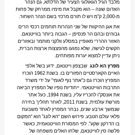
מלבד הגיל הגאולוגי הצעיר של הדלתא, גם הנהר
האדום שונה – הוא מקבל את מימיו ממרחק של פחות
מ-2,000 ק”מ ויש לו תורם מרכזי בשם הנהר השחור.
את אגן ההיקוות של שני הנהרות תוחמים רכסי הרים
גבוהים ובהם הר פנסיפן – הגבוה ביותר בווייטנאם.
האזור ההררי מאופיין במסלע וולקני מותמר ובאזורים
הקשים לגישה, שלא נפגעו מהפצצות ארצות הברית,
ניתן עדיין למצוא יערות מפותחים.
מפרץ הא לונג
שבצפון וייטנאם, ידוע בשל אלפי
האיים הקארסטיים הפזורים בו. בשנת 1962 הוכרז
המפרץ הוכרז גם כ”אתר נוף לאומי” על ידי משרד
התרבות הווייטנאמי. ייחודיות נופיו של המפרץ הביאה
את אונסק”ו להכריז עליו, בשנת 1994, כעל אתר
מורשת עולמית. בשנת 2011, לאחר תהליך בחירה
שנמשך ארבע שנים, נבחר המפרץ לאחד משבעת
פלאי עולם הטבע. פירוש השם “הא לונג” הוא “המקום
בו הדרקון שקע”. לפי המסורת הווייטנאמית, כאשר
פלשה סין לווייטנאם, שלחו האלים משפחה של