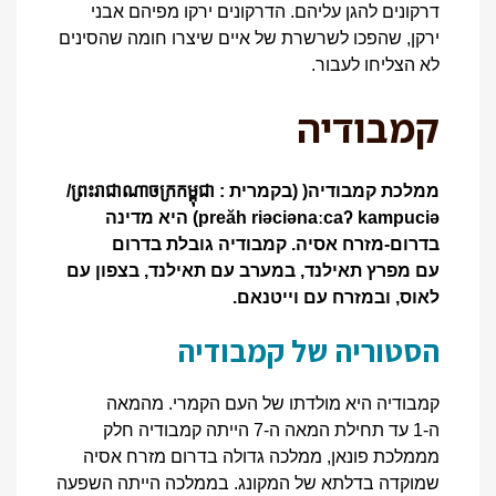
דרקונים להגן עליהם. הדרקונים ירקו מפיהם אבני
ירקן, שהפכו לשרשרת של איים שיצרו חומה שהסינים
לא הצליחו לעבור.
קמבודיה
ממלכת קמבודיה
(
(בקמרית
:
ព្រះរាជាណាចក្រកម្ពុជា
/
preăh riəciənaːcaʔ kampuciə
)
היא מדינה
בדרום-מזרח אסיה
.
קמבודיה גובלת בדרום
עם
מפרץ תאילנד
, במערב עם
תאילנד
, בצפון עם
לאוס
, ובמזרח עם
וייטנאם
.
הסטוריה של קמבודיה
קמבודיה היא מולדתו של העם הקמרי. מהמאה
ה-1 עד תחילת המאה ה-7 הייתה קמבודיה חלק
מממלכת פונאן, ממלכה גדולה בדרום מזרח אסיה
שמוקדה בדלתא של המקונג. בממלכה הייתה השפעה