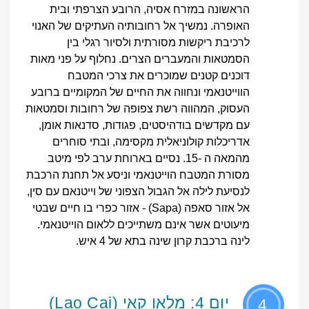
הראשונה במזרח אסיה, הרובע הצרפתי ובית
האופרה. נמשיך אל רחובותיה העתיקים של האנוי
לרכיבת ריקשות מסורתית ולסיור רגלי בין
הסמטאות והמעברים הצרים. נחלוף על פני מאות
דוכנים קטנים שמוכרים את צרכי המטבח
הווייטנאמי ונחווה את החיים של המקומיים ברובע
העסוק, המהווה רשת צפופה של רחובות וסמטאות
עם מקדשים בודהיסטים, פגודות, סדנאות אומן,
אדריכלות קולוניאלית מקסימה, ובתי סוחרים
מהמאה ה -15. נסיים בארוחת ערב לפי מיטב
מסורת המטבח הוייטנאמי וניסע אל תחנת הרכבת
לנסיעת לילה אל הגבול הצפוני של וייטנאם עם סין,
אל אזור סאפה (Sapa) - אזור כפרי בו חיים שבטי
מיעוטים אשר אינם משתייכים ללאום הוייטנאמי.
לינה ברכבת קרון שינה בתא של 4 איש.
יום 4: מלאו קאי (Lao Cai)
4