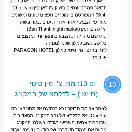
סייגון ב 1975. נמשיך אל קתדרלת נוטר דאם, בניין
הדואר המרכזי ונסיים בשוק צ'ו דאן צ'ין (Cho Dan
Sinh) המפורסם בו מוכרים חפצים שונים ומשונים
מעודפי הצבא. לאחר ארוחת ערב נבקר בשוק
הלילה בן תאן (Ben Thanh night market)
ונתרשם מהריחות, הצבעים והאורות המנצנצים
בלילה. נשוב למלון שלנו למנוחה.
לינה בהו צ'י מין סיטי במלון PARAGON HOTEL
או דומה
יום 10: מהו צ'י מין סיטי
10
(סייגון) – לדלתא של המקונג
לאחר ארוחת הבוקר נצא בנסיעה אל מחוז קאי בה
(Cai Ba), אל הדלתא של נהר המקונג, מהאדירים
שבנהרות אסיה והשביעי בגודלו בעולם. המקונג
מהווה את "עמוד השדרה" של הודו-סין ושימש גבול