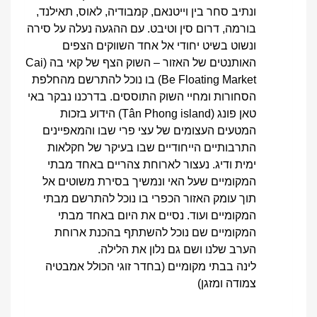
ונתיב סחר בין וייטנאם, קמבודיה, לאוס, תאילנד,
בורמה, דרום סין וטיבט. עם ההגעה נעלה על סירה
ונשוט בשיט יחודי אל אחד השווקים הצפים
האותנטים של האזור – השוק הצף של קאי בה (Cai
Be Floating Market) בו נוכל להתרשם מהחלפת
הסחורות ומחיי השוק התוססים. בדרכנו נבקר באי
טאן פונג (Tân Phong island) הידוע בזכות
המטעים העצומים של עצי פרי שבו והמאפיינים
התרבותיים הייחודיים שבו בעיקר של חקלאות
ימית ודיג. נעצור לארוחת צהריים באחד מבתי
המקומיים שעל האי ונמשיך בסירת משוטים אל
תוך עומק האזור הכפרי בו נוכל להתרשם מבתי
המקומיים ועוד. נסיים את היום באחד מבתי
המקומיים שם נוכל להשתתף בהכנת ארוחת
הערב שלנו ושם גם נלון את הלילה.
לינה בבתי מקומיים (בחדר זוגי הכולל אמבטיה
צמודה ומזגן)