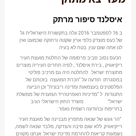
איסלנד סיפור מרתק
ב 16 לספטמבר 2016 עלה בתקשורת הישראלית גל
של כעס מוצדק כלפי ארץ שקטה ורחוקה שכמעט ואין
לנו אתה שום ענין. בטח לא בעיה.
הכעס נסוב סביב פרסומה של החלטת מועצת העיר
ריקיאוויק , בירת איסלנד , לפיה תחרים העיריה מוצרים
מתוצרת ישראל. להחלטה היה גם מרכיב פוליטי
במסגרתו הודעה על “הכרת המועצה בזכותם של
הפלסטינים בעצמאות ומדינה ריבונית” וכן הביעה
התנגדות ל “מדיניות האפרטהייד הגזענית של ממשלת
ישראל”. משרד החוץ הישראלי הגיב
בחריפות ובהודעה רשמית נאמר :
“הר געש של שנאה מתפרץ מבניינה של מועצת העיר
רייקיאוויק. ללא שום סיבה והצדקה, מלבד שנאה לשמה,
נשמעות קריאות להחרמת מדינת ישראל. אנחנו מקווים