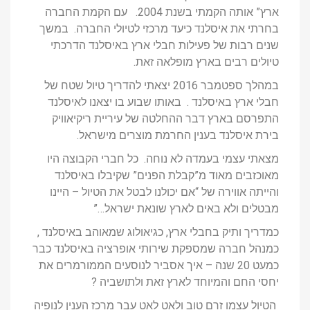
ארץ” אותה הקמתי בשנת 2004. עם הקמת החברה
בחרתי את איסלנד כיעד מרכזי לטיולי החברה. במשך
שנים רבות של פעילות חבלי ארץ באיסלנד הדרכתי
טיולים רבים בארץ מופלאה זאת.
במהלך ספטמבר 2016 יצאתי להדריך טיול שטח של
חבלי ארץ באיסלנד . באותו שבוע בו יצאנו לאיסלנד
התפרסם בארץ דבר ההחלטה של עיריית ריקיאוויק
בירת איסלנד בענין החרמת מוצרים מישראל.
מצאתי עצמי בעמדה לא נוחה. כל חברי הקבוצה היו
מאוכזבים מאוד מ”קבלת הפנים” שקיבלו באיסלנד
והייתה אווירה של “אם יכולנו לבטל את הטיול – היינו
מבטלים ולא באים לארץ שונאת ישראל…”
כמדריך ותיק בחבלי ארץ, כגיאולוג שמאוהב באיסלנד ,
כמנהל חברה שמספקת שירותי אופרציה באיסלנד כבר
כמעט 20 שנה – איך אסביר לנוסעים הממורמרים את
יחסי החם והמיוחד לארץ זאת ולתושביה ?
הטיול עצמו זרם טוב ולאט לאט עבר מרכז הענין לנופיה