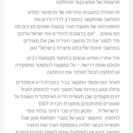
תרעומת של ממש כנגד ההחלטה .
זה התחיל בתגובתו החריפה של פרופסור למדעי
המחשב שהתקשר בכעס רב לרדיו ודרש את
התפטרותה של מועצת העיר בטענה שאינם מבינים מה
הם עושים… “אם ברצונכם להחרים את ישראל עליכם
מיד לסגור את כל מחשבי העיריה שכן אלו מצוידים
במחשבי אינטל שליבתם מיוצרת בישראל” טען.
מיד אחריו הופיעו אנשים בתחומי מקצועות רבים
ולכולם אותה דרישה – על המועצה להתפטר מתפקידה
או לחלופין לבטל לאלתר את ההחלטה.
לאחר הפרופסור התקשר בכיר בחברת דייג איסלנדים
גדולה וטען בציניות שעל תושבי העיר להפסיק לאכול
דגים מקומיים שכן תעשיית הדייג האיסלנדית נשענת על
סונארים מתוחכמים מתוצרת חברת DSIT
הישראלית.. ומכאן נפרץ סכר דמיוני ובלתי צפוי
לחלוטין. התקשר יבואן של מוצרי חקלאות וטען שכל
תעשיית הבשר תלויה באספקת חציר ואת החציר
המיוצר בקיץ אין לחקלאים איפה לשמור לטובת החורף