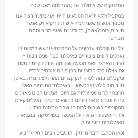
המרתקים של איסלנד וענין ההחלטה מעט שכח.
במקביל וללא ידיעת הנוסעים הייתי אני בקשר רציף עם
מספר אנשים שאני מכיר אישית בריקיאוויק. אנשי
תיירות, כומר(אשה), סטודנטים שאני מכיר וסתם
חברים.
כל יום קיבלתי עדכונים על המתרחש וגועש במקום בו
נערכים דיונים ציבוריים באיסלנד כבר שנים רבות –
הרדיו הארצי. זאת תופעה שהייתה ועודנה קיימת מעט
גם אצלנו בכל התוכניות בהן פונים אזרחים לרדיו
ומקבלים במה לפרקי זמן קצרים מאוד. לצערנו זה באופן
נדיר מוביל לשינוי כלשהו… באיסלנד התוכניות האלו
הרבה יותר משמעותיות גם היום. אנשים רבים מאזינים
לרדיו ומביעים את דעתם בנושאים רבים. הפוליטיקאים
המקומיים קשובים לרוח הנושבת מתחנת הרדיו….
ולרדיו השפעה גדולה על הנעשה בפוליטיקה ובמציאות
האיסלנדית היומיומית.
וכאן הסתבר דבר מרתק. תושבים רבים החלו להביע