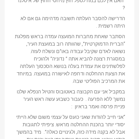
“האם אין לכם במה לטפל חוץ מיחסי החוץ של איסלנד”
?
הדרישה להסבר העלתה תשובה מדהימה גם אם לא
היתה רשמית .
הסתבר שאחת מחברות המועצה עמדה בראש מפלגת
“הברית הדמוקרטית”, שהוותה רוב במועצת העיר,
נשואה לאדם שקיבל עבודה באו”ם ונשלח לעזה.
במסגרת רצונה להביא אתה ” נדוניה” ולהוכיח
לפלשתינים את עמדת בעלה בנושא הסכסוך העלתה
את הצעת ההחלטה ודחפה לאישורה במועצה. במיוחד
את המרכיב הפוליטי שבה.
במקביל אני עם הקבוצה באוטובוס והטיול הנפלא שלנו
נמשך ללא הפרעה . כעבור כשבוע עשה ראש העיר
פניית פרסה ואמר בראיון :
“אני חייב להודות שאני כועס על עצמי משום שלא הייתי
יסודי יותר בהכנת ההחלטה מראש. ציפיתי לתגובות
אבל לא בקנה מידה כזה, ולגינויים כאלה”. מיד בהמשך