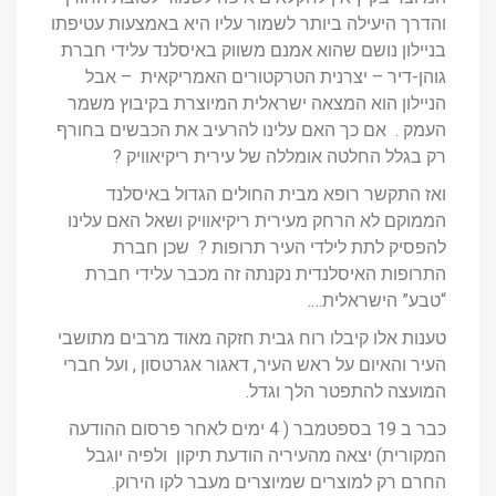
והדרך היעילה ביותר לשמור עליו היא באמצעות עטיפתו
בניילון נושם שהוא אמנם משווק באיסלנד עלידי חברת
גוהן-דיר – יצרנית הטרקטורים האמריקאית – אבל
הניילון הוא המצאה ישראלית המיוצרת בקיבוץ משמר
העמק . אם כך האם עלינו להרעיב את הכבשים בחורף
רק בגלל החלטה אומללה של עירית ריקיאוויק ?
ואז התקשר רופא מבית החולים הגדול באיסלנד
הממוקם לא הרחק מעירית ריקיאוויק ושאל האם עלינו
להפסיק לתת לילדי העיר תרופות ? שכן חברת
התרופות האיסלנדית נקנתה זה מכבר עלידי חברת
“טבע” הישראלית….
טענות אלו קיבלו רוח גבית חזקה מאוד מרבים מתושבי
העיר והאיום על ראש העיר, דאגור אגרטסון , ועל חברי
המועצה להתפטר הלך וגדל.
כבר ב 19 בספטמבר ( 4 ימים לאחר פרסום ההודעה
המקורית) יצאה מהעיריה הודעת תיקון ולפיה יוגבל
החרם רק למוצרים שמיוצרים מעבר לקו הירוק.