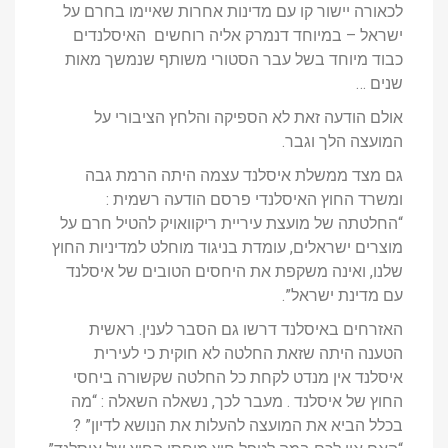
לכאורה יישור קו עם מדינות אחרות שאיימו בחרם על
ישראל – במיוחד דנמרק אליה רוחשים האיסלנדים
כבוד מיוחד בשל עבר הסטורי משותף שנמשך מאות
שנים …
אולם הודעה זאת לא הספיקה והלחץ הציבורי על
המועצה הלך וגבר.
גם מצד ממשלת איסלנד עצמה היתה הרמת גבה
ומשרד החוץ האיסלנדי פרסם הודעה רשמית :
“החלטתה של מועצת עיריית ריקוואויק להטיל חרם על
מוצרים ישראלים, עומדת בניגוד מוחלט למדיניות החוץ
שלנו, ואינה משקפת את היחסים הטובים של איסלנד
עם מדינת ישראל”.
האזרחים באיסלנד דרשו גם הסבר לענין. ראשית
הטענה היתה שזאת החלטה לא חוקית כי לעירית
איסלנד אין מנדט לקחת כל החלטה שקשורה ביחסי
החוץ של איסלנד . מעבר לכך, נשאלה השאלה : “מה
בכלל הביא את המועצה להעלות את הנושא לדיון” ?