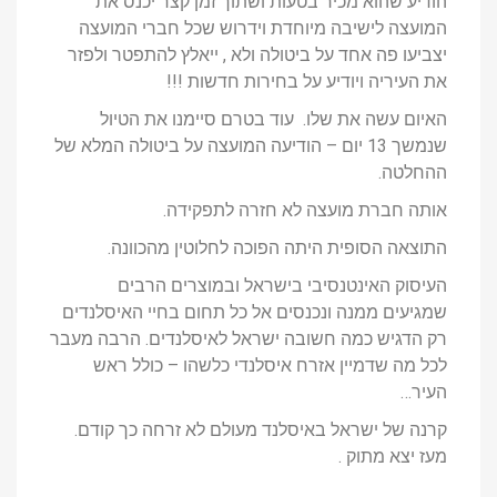
הודיע שהוא מכיר בטעות ושתוך זמן קצר יכנס את
המועצה לישיבה מיוחדת וידרוש שכל חברי המועצה
יצביעו פה אחד על ביטולה ולא , ייאלץ להתפטר ולפזר
את העיריה ויודיע על בחירות חדשות !!!
האיום עשה את שלו. עוד בטרם סיימנו את הטיול
שנמשך 13 יום – הודיעה המועצה על ביטולה המלא של
ההחלטה.
אותה חברת מועצה לא חזרה לתפקידה.
התוצאה הסופית היתה הפוכה לחלוטין מהכוונה.
העיסוק האינטנסיבי בישראל ובמוצרים הרבים
שמגיעים ממנה ונכנסים אל כל תחום בחיי האיסלנדים
רק הדגיש כמה חשובה ישראל לאיסלנדים. הרבה מעבר
לכל מה שדמיין אזרח איסלנדי כלשהו – כולל ראש
העיר…
קרנה של ישראל באיסלנד מעולם לא זרחה כך קודם.
מעז יצא מתוק .