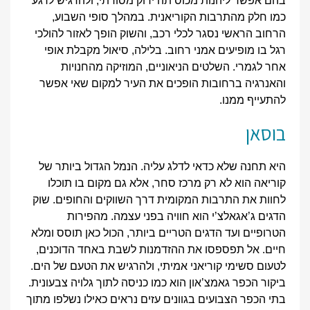
בהם אפשר ליהנות מכוס תה ירוק מסורתי, ולהרגיש לרגע
כמו חלק מהתרבות הקוריאנית. במהלך סופי השבוע,
הרחוב הראשי נסגר לכלי רכב, והשוק הופך לאזור להולכי
רגל בו מופיעים אמני רחוב. בלילה, סיאול מקבלת אופי
אחר לגמרי. השלטים הניאוניים, המוזיקה מהחנויות
והאנרגיה ברחובות הופכים את העיר למקום שאי אפשר
להתעייף ממנו.
בוסאן
היא תחנה שלא כדאי לדלג עליה. הנמל הגדול ביותר של
קוריאה הוא לא רק מרכז סחר, אלא גם מקום בו תוכלו
לחוות את התרבות המקומית דרך השווקים והחופים. שוק
הדגים ג’אגאלצ’י הוא חוויה בפני עצמה. מהפירות
הטרופיים ועד הדגים הטריים ביותר, הכול כאן תוסס ומלא
חיים. אל תפספסו את ההזדמנות לשבת באחד הדוכנים,
לטעום סשימי קוריאני אמיתי, ולהרגיש את הטעם של הים.
ביקור הכפר גאמצ’און הוא כמו כניסה לתוך גלויה צבעונית.
בתי הכפר הצבועים בגוונים עזים נראים כאילו נשלפו מתוך