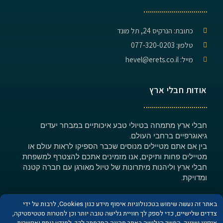
כתובת: הנרקיס 24, תל מונד
טלפון: 077-320-0203
מייל: hevel@erets.co.il
אודות חבלי ארץ
חבלי ארץ מתמחה בטיולי טבע איכותיים במבחר יעדים
גיאוגרפיים ברחבי העולם.
בין אם אתם מטיילים מנוסים שכבר הספיקו לראות עולם או
מטיילים פחות ותיקים, אנו מזמינים אתכם להצטרף למשפחת
חבלי ארץ וליהנות מיתרונות של טיול מאורגן עם חברה קטנה
ומדויקת.
באתר זה נעשה שימוש בטכנולוגיות איסוף מידע כגון Cookies, לרבות על ידי
צדדים שלישיים, כדי לספק לך חוויית גלישה טובה יותר וכן למטרות סטטיסטיקה,
איפיון ושיווק. המשך הגלישה באתר מהווה הסכמתך לכך. למידע נוסף ואפשרות