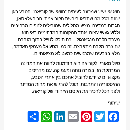
הוא אי געש שמכונה לעיתים “הוואי של קוריאה”. הטבע כאן
שונה מכל מה שתראו ביבשת הקוריאנית. הר האלאסאן,
הגבוה במדינה, מציע מסלולים שמובילים לנופים מרהיבים
וללוע געשי עצום. אחד המקומות המדהימים באי הוא
מערת הלבה מנג’אנגול – בה תוכלו לטייל בתוך מנהרה
שנוצרה מלבה מתפרצת. זה כמו מסע אל מעמקי האדמה,
מלא בצבעים שמרגישים כמעט לא מציאותיים.
טיול מאורגן לקוריאה הוא הזדמנות לחוות את המדינה
המרתקת הזו בצורה נוחה ומעמיקה. עם מדריכים
מקצועיים שיידעו להוביל אתכם בין אתרי הטבע,
ההיסטוריה והתרבות, תוכל להרגיש את מהות המדינה
ולפני הכל להכיר את הקסם הייחודי של קוריאה.
שיתוף
Share
WhatsApp
LinkedIn
Email
Pinterest
Twitter
Facebook