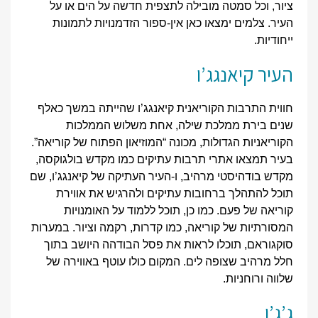
ציור, וכל סמטה מובילה לתצפית חדשה על הים או על
העיר. צלמים ימצאו כאן אין-ספור הזדמנויות לתמונות
ייחודיות.
העיר קיאנגג’ו
חווית התרבות הקוריאנית קיאנגג’ו שהייתה במשך כאלף
שנים בירת ממלכת שילה, אחת משלוש הממלכות
הקוריאניות הגדולות, מכונה “המוזיאון הפתוח של קוריאה”.
בעיר תמצאו אתרי תרבות עתיקים כמו מקדש בולגוקסה,
מקדש בודהיסטי מרהיב, ו-העיר העתיקה של קיאנגג’ו, שם
תוכל להתהלך ברחובות עתיקים ולהרגיש את אווירת
קוריאה של פעם. כמו כן, תוכל ללמוד על האומנויות
המסורתיות של קוריאה, כמו קדרות, רקמה וציור. במערות
סוקגוראם, תוכלו לראות את פסל הבודהה היושב בתוך
חלל מרהיב שצופה לים. המקום כולו עוטף באווירה של
שלווה ורוחניות.
ג’ג’ו