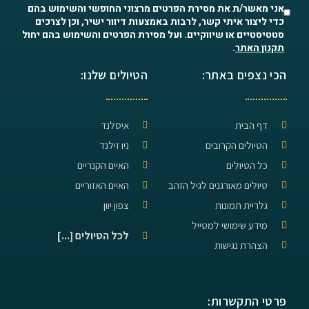
אני מאשר/ת את מסירת הפרטים מרצוני החופשי והשימוש בהם
כדי ליצור איתי קשר, לרבות באמצעות דיוור ישיר, וכן לצרכים
סטטיסטיים או שיווקיים. ועל מסירת הפרטים והשימוש בהם יחול
תקנון האתר
.
הכי נצפים באתר:
הטיולים שלנו:
דף הבית
איסלנד
הטיולים הקרובים
ניו זילנד
כל הטיולים
האיים הקנריים
טיולים מאורגנים לגיל הזהב
האיים האזוריים
גלריית תמונות
צפון יוון
מידע שימושי למטייל
לכל הטיולים [...]
הצהרת נגישות
פרטי התקשרות: