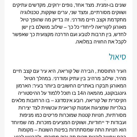
שונים בו-זמנית. מצד אחד, נופים ירוקים, מקדשים עתיקים
ושווקים מסורתיים, ומצד שני, ערים שוקקות, טכנולוגיה
מתקדמת וקצב חיים מודרני. זה בדיוק מה שהופך טיול
מאורגן לקוריאה לייחודי כל כך – שילוב מושלם בין ישן
לחדש, בין תרבות לטבע ועם הדרכה מקצועית כך שאפשר
לקבל את החוויה במלואה.
סיאול
העיר התוססת , הבירה של קוריאה, היא עיר עם קצב חיים
מהיר, שילוב מרהיב בין עתיק ומודרני. במהלך הטיול
המאורגן תבקרו באתרים החשובים ביותר בעיר: הארמון
גיונגבוקונג, מהמאה ה14 בו תוכל ללמוד על ההיסטוריה
הקיסרית של קוריאה, רובע אינסדונג – בו הרחובות מלאים
בגלריות שמציגות אמנות קוריאנית עכשווית לצד יצירות
מסורתיות, חנויות קטנות שמוכרות פריטים כמו מניפות
ועבודות יד ייחודיות, ושווקים המציעים מזכרות. מה שמיוחד
הוא חנויות התה שמסתתרות בפינות השונות – מקומות