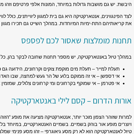
היבשת. יש גם מושבות גדולות במיוחד, המונות אלפי פרטיפם וזהו 
לצד הפינגווינים, אנטארקטיקה היא גם בית למגוון ליווייתנים, כולל ל
את קריאותיהם התת-ימיות המיוחדות. במהלך השייט גם תכירו מגוון יונ
תחנות מומלצות שאסור לכם לפספס
במהלך טיול באנטארקטיקה, יש מספר תחנות שחובה לבקר בהן, כל אח
תעלת למייר – תעלת מים מוקפת צוקים וקרחונים, הידועה גם 
אי דספשן – אי זה ממוקם בלוע של הר געש למחצה, שבו האדמ
אי פטרמן – אי שמוקף בקרחונים ומי קרחונים צלולים, שמזמי
אורות הדרום – קסם לילי באנטארקטיקה
למרות שזוהר הצפון מוכר יותר, אנטארקטיקה מציעה את מופע “הזוהר
ויוצרים מופע אור בוהק בשמיים. בשמיים האנטארקטיים, במיוחד בלילו
טיול לאנטארקטיקה הוא לא רק מסע גיאוגרפי – זהו מסע פנימי שמלמ