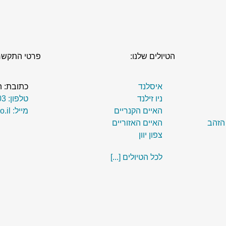
הטיולים שלנו:
פרטי התקשר
איסלנד
כתובת: הנרקיס 
ניו זילנד
טלפון: 077-320-0203
האיים הקנריים
מייל: hevel@erets.co.il
 הזהב
האיים האזוריים
צפון יוון
לכל הטיולים [...]