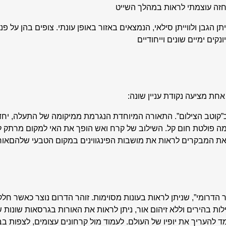
מחזה עוצמתי לראות במהלך השייט
ווייתן הגבן ולווייתן סילאי, הנמצאים באזור באופן עונתי. צופים בהן 
קים ימיים שונים וייחודיים
ת מציעה נקודת עניין שונה:
כ”קוטב הצילום”. התאורה המיוחדת הנגרמת ממיקומה של התעלה, יחד 
ה פולטת חום קל. השילוב של קרח ואש הופך את האי למקום מרתק לב
ן את המבקרים לראות את מושבות הפינגווינים במקום הטבעי שלהםאו
 הדרומי”, שניתן לראות בעונות מסוימות. זוהר הדרום נוצר כאשר ח
ת בהירים וללא זיהום אור, ניתן לראות את האורות בגרסאות שונות של
ד להעריך את יופיו של העולם. לעמוד מול קרחונים עצומים, לצפות 