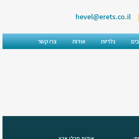
hevel@erets.co.il
בים
גלריות
אודות
צרו קשר
ת:
אודות חבלי ארץ