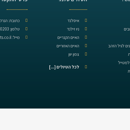
איסלנד
כתובת: הנרקיס 24, תל
בים
ניו זילנד
טלפון: 077-320-0203
האיים הקנריים
מייל: hevel@erets.co.il
נים לגיל הזהב
האיים האזוריים
ת
צפון יוון
למטייל
לכל הטיולים [...]
ת