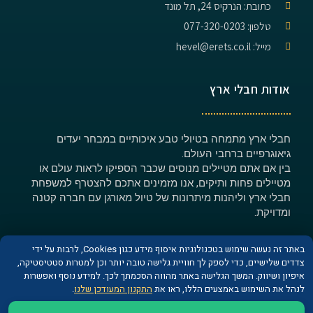
כתובת: הנרקיס 24, תל מונד
טלפון: 077-320-0203
מייל: hevel@erets.co.il
אודות חבלי ארץ
חבלי ארץ מתמחה בטיולי טבע איכותיים במבחר יעדים
גיאוגרפיים ברחבי העולם.
בין אם אתם מטיילים מנוסים שכבר הספיקו לראות עולם או
מטיילים פחות ותיקים, אנו מזמינים אתכם להצטרף למשפחת
חבלי ארץ וליהנות מיתרונות של טיול מאורגן עם חברה קטנה
ומדויקת.
באתר זה נעשה שימוש בטכנולוגיות איסוף מידע כגון Cookies, לרבות על ידי
צדדים שלישיים, כדי לספק לך חוויית גלישה טובה יותר וכן למטרות סטטיסטיקה,
איפיון ושיווק. המשך הגלישה באתר מהווה הסכמתך לכך. למידע נוסף ואפשרות
© כל הזכויות שמורות לחברת חבלי ארץ
לנהל את השימוש באמצעים הללו, ראו את
התקנון המעודכן שלנו
.