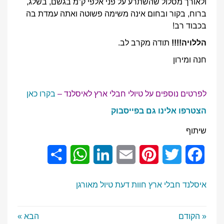
ולאורך מסלול שהשתרע על פני אלפי ק”מ בגשם, בשלג,
ברוח, בקור ובחום אינה משימה פשוטה ואתה עמדת בה
בכבוד רב!
הללויה
!!!!
תודה מקרב לב.
חנה ומירון
לפרטים נוספים על טיולי חבלי ארץ לאיסלנד –
בקרו כאן
הצטרפו אלינו גם בפייסבוק
שיתוף
Share
WhatsApp
LinkedIn
Email
Pinterest
Twitter
Facebook
איסלנד
חבלי ארץ
חוות דעת
טיול מאורגן
« הקודם
הבא »