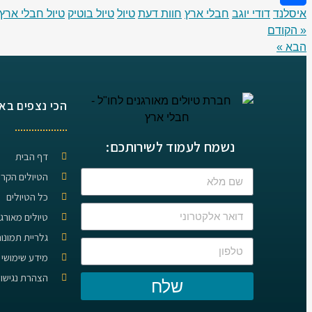
איסלנד
דודי יוגב
חבלי ארץ
חוות דעת
טיול
טיול בוטיק
טיול חבלי ארץ
Share
« הקודם
הבא »
הכי נצפים בא
נשמח לעמוד לשירותכם:
דף הבית
הטיולים הקרו
כל הטיולים
טיולים מאורג
גלריית תמונו
מידע שימושי 
הצהרת נגישו
שלח