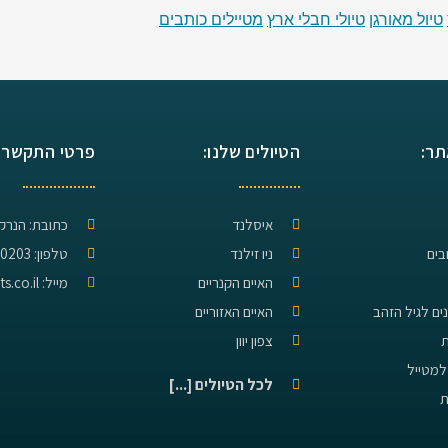
טיול מאורגן
טיולי חבלי ארץ
מטיילים כותבים
תר:
הטיולים שלנו:
פרטי התקשרו
איסלנד
כתובת: הנרקיס 24, תל
בים
ניו זילנד
טלפון: 077-320-0203
האיים הקנריים
מייל: hevel@erets.co.il
נים לגיל הזהב
האיים האזוריים
ת
צפון יוון
למטייל
לכל הטיולים [...]
ת