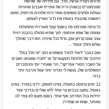
מרגיש כקורה עכשיו, נולד, עם פתיחה של שלושה
סנטימטרים (בשנה) וריח של גופרית ואבנים שחורות
עגולות וסלעים משושים ואפר ורוח אלוהים מרחפת, ופעם
ראשונה שהבנתי באמת את כדור הארץ לעומקו.
כל טיפה שזורמת פה בשצף קצף מעוררת התפעלות
עצומה של שפע אינסופי, תוך שהיא מהולה בהבנה רווית
עצב שגם קרחון ענק, גדול ככל שיהיה, הוא דבר שהולך
וגולש והולך ונגמר…
ואם בעבר ידעתי להגיד משפטים כמו: “זה הכל בגלל
החיכוך של הלוחות הטקטוניים” או “תזכרו שאנחנו יושבים
על השבר הסורי אפריקני”, הרי שאחרי יוסי וההסברים
המאלפים שלו, נעשה לי הכדור יותר עגול והרבה יותר
ברור.
12 ימים טיפסנו במעלה, צפינו לאופק, ירדנו במורד, צפינו
באופל, נסענו בכביש צר אחד ללא שוליים ובדרכי עפר
יחידות בכל המרחב ואף אחד, בשום מקום לא צפר לנו
מאחור, שנזוז או שנזדרז,