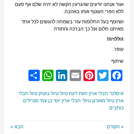
ועוד אנחנו יודעים שהגרעין הקשה לא יהיה שלם אף פעם
ללא הפרי העוטף אותו באהבה.
ושיוסף בעל החלומות עזר בשמחה להגשים לכל אחד
מאיתנו חלום ועל כך הברכה והתודה
הללויה!
עופר.
שיתוף
Share
WhatsApp
LinkedIn
Email
Pinterest
Twitter
Facebook
איסלנד
חבלי ארץ
חוות דעת
טיול
טיול בוטיק
טיול חבלי
ארץ
טיול מאורגן
טיולי חבלי ארץ
יוסי בן עמי
מטיילים
כותבים
« הקודם
הבא »