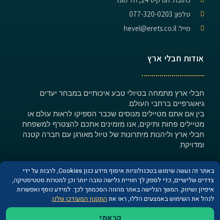
טלפון: 077-320-0203
מייל: hevel@erets.co.il
אודות חבלי ארץ
חבלי ארץ מתמחה בטיולי טבע איכותיים במבחר יעדים
גיאוגרפיים ברחבי העולם.
בין אם אתם מטיילים מנוסים שכבר הספיקו לראות עולם או
מטיילים פחות ותיקים, אנו מזמינים אתכם להצטרף למשפחת
חבלי ארץ וליהנות מיתרונות של טיול מאורגן עם חברה קטנה
ומדויקת.
באתר זה נעשה שימוש בטכנולוגיות איסוף מידע כגון Cookies, לרבות על ידי
צדדים שלישיים, כדי לספק לך חוויית גלישה טובה יותר וכן למטרות סטטיסטיקה,
איפיון ושיווק. המשך הגלישה באתר מהווה הסכמתך לכך. למידע נוסף ואפשרות
© כל הזכויות שמורות לחברת חבלי ארץ
לנהל את השימוש באמצעים הללו, ראו את
התקנון המעודכן שלנו
.
קראתי
האתר מקודם על ידי חברת
Vamos media