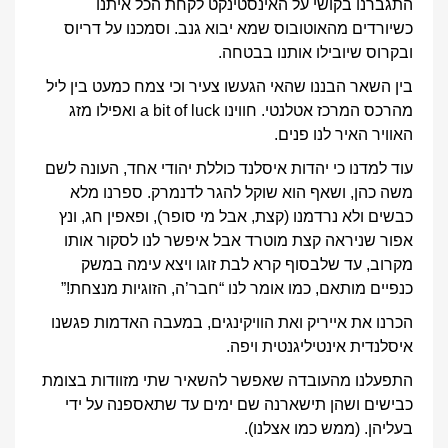
התגברנו בקושי על האינסטינקט לקחת הכל איתנו
כשיורדים מהאוטובוס שמא יבוא גנב. וסמכנו על דריוס
ובקרוס שיובילו אותנו בבטחה.
בין השאר הבננו שהאי הגעשו צעיר וכי צמח כמעט בין ליל
מהרכס המרכז אטלנטי. חווינו a bit of luck ואפילו מזג
האוויר האיר לנו פנים.
עוד למדנו כי יהדות איסלנד כוללת יהודי אחד, העונה לשם
משה כהן, ושאף הוא שוקל להגר לדנמרק. ספרנו מלא
כבשים ולא נרדמנו (קצת, אבל מי סופר), ופאפין חג, ונץ
אפור שניראה קצת מוטרד אבל איפשר לנו לסקור אותו
מקרוב, עד שלבסוף קרא לבת זוגו ויצא עימה במשק
כנפיים מותאם, כמו אומר לנו “חבר’ה, הזוגיות מנצחת!”
הכרנו את אייריק ואת הוויקינגים, במעבה האדמות פגשנו
איסלנדית אינטיליגנטית ויפה.
התפעלנו מהעובדה שאפשר להשאיר שתי מזוודות בצומת
כבישים ושהן תישארנה שם ימים עד שתאספנה על ידי
בעליהן. (ממש כמו אצלנו).