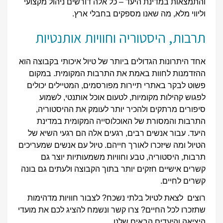
והתמצאות במדינת היעד – כל אלה דורשים ניהול מקצועי
וליווי מלא, מה שאנו מספקים בחבלי ארץ.
תרבות, היסטוריה וחוויות אותנטיות
אחד היתרונות הגדולים ביותר של טיול איכותי בקבוצה הוא
ההזדמנות לחוות באמת את התרבות המקומית. במקום
פשוט לבקר באתרי תיירות מפורסמים, המטיילים יכולים
לפגוש קהילות מקומיות, לטעום אוכל אותנטי, לשמוע
סיפורים מרתקים ולהכיר יותר לעומק את ההיסטוריה,
התרבות והמסורת של האוכלוסייה המקומית במדינת
היעד. עבור אנשים רבים, רגעים אלה הם רגעי השיא של
הטיול ומה שיזכרו לאורך חייהם. טיול עם אנשים שמעריכים
תרבות, היסטוריה, טבע וחוויות משמעותיות יוצר גם
קשרים אישיים חזקים יותר בתוך הקבוצה ולעתים גם בונה
קשרים לחיים.
רוצים לצאת לטיול בלתי נשכח? לצבור חוויות מדהימות
שתזכרו לכל החיים? צרו קשר ונשמח להציג לכם את מועדי
היציאה והיעדים הבאים שלנו.