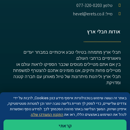
טלפון: 077-320-0203
מייל: hevel@erets.co.il
אודות חבלי ארץ
חבלי ארץ מתמחה בטיולי טבע איכותיים במבחר יעדים
גיאוגרפיים ברחבי העולם.
בין אם אתם מטיילים מנוסים שכבר הספיקו לראות עולם או
מטיילים פחות ותיקים, אנו מזמינים אתכם להצטרף למשפחת
חבלי ארץ וליהנות מיתרונות של טיול מאורגן עם חברה קטנה
ומדויקת.
באתר זה נעשה שימוש בטכנולוגיות איסוף מידע כגון Cookies, לרבות על ידי
צדדים שלישיים, כדי לספק לך חוויית גלישה טובה יותר וכן למטרות סטטיסטיקה,
איפיון ושיווק. המשך הגלישה באתר מהווה הסכמתך לכך. למידע נוסף ואפשרות
© כל הזכויות שמורות לחברת חבלי ארץ
לנהל את השימוש באמצעים הללו, ראו את
התקנון המעודכן שלנו
.
קראתי
האתר מקודם על ידי חברת
Vamos media