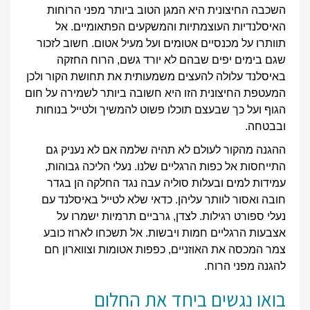
השכבה החיצונית היא המגן הטוב ביותר מפני הרוחות
האיסלנדיות העוצמתיות והמשקעים הפתאומיים. אל
תוותרו על מכנסיים אטומים ועל מעיל אטום. חשוב לזכור
שגם בימים יפים שבהם לא יורד גשם, הרוח החזקה
באיסלנד עלולה להעצים משמעותית את תחושת הקור ולכן
המעטפת החיצונית הזו היא חשובה ביותר לשמירה על חום
הגוף ועל כך שבעצם תוכלו פשוט להמשיך ולטייל בנוחות
ובבטחה.
ההגנה מהקור לעולם לא תהיה שלמה אם לא נעניק גם
התייחסות אל כפות הרגליים שלנו. נעלי הליכה גבוהות,
עמידות למים ובעלות סוליה עבה נגד החלקה הן בגדר
חובה ואסור לוותר עליהן. כדאי שלא לטייל באיסלנד עם
נעלי ספורט רגילות. לצדן, גרביים תרמיות ישמרו על
אצבעות הרגליים חמות ויבשות. אל תשכחו לארוז כובע
צמר המכסה את האוזניים, כפפות אטומות וצווארון חם
להגנה מפני הרוח.
בואו נגשים ביחד את החלום