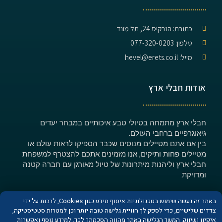
כתובת: הנרקיס 24, תל מונד
טלפון: 077-320-0203
מייל: hevel@erets.co.il
אודות חבלי ארץ
חבלי ארץ מתמחה בטיולי טבע איכותיים במבחר יעדים
גיאוגרפיים ברחבי העולם.
בין אם אתם מטיילים מנוסים שכבר הספיקו לראות עולם או
מטיילים פחות ותיקים, אנו מזמינים אתכם להצטרף למשפחת
חבלי ארץ וליהנות מיתרונות של טיול מאורגן עם חברה קטנה
ומדויקת.
באתר זה נעשה שימוש בטכנולוגיות איסוף מידע כגון Cookies, לרבות על ידי
צדדים שלישיים, כדי לספק לך חוויית גלישה טובה יותר וכן למטרות סטטיסטיקה,
איפיון ושיווק. המשך הגלישה באתר מהווה הסכמתך לכך. למידע נוסף ואפשרות
© כל הזכויות שמורות לחברת חבלי ארץ