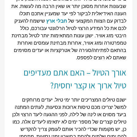
שבעונות אחרות מסוכן יותר או שאין הרבה מה לעשות. את
העונה האידיאלית לביקור לפי יעד שמעניין אתכם תוכלו
לבדוק עם הצוות המקצועי של
חבלי ארץ
שישמח להעניק
לכם את כל המידע הרצוי לטיול הרלוונטי עבורכם, כולל
היבטי מזג אוויר. ישנן עונות המתאימות יותר לטיול מבחינת
טמפרטורה ומזג אוויר, אחרות מבחינת עומסים ואחרות
בהתאם לפתיחה/סגירה של אטרקציות או יעדים מסוימים
שאתם לא רוצים לפספס.
אורך הטיול – האם אתם מעדיפים
טיול ארוך או קצר יחסית?
ישנם טיולים המצריכים יותר ימי טיול. יעדים מרוחקים
למשל יצריכו מכם טיסות ארוכות ונסיעות, לעתים המתנה
ביעד מסוים או לינה של לילה, לפני ההגעה ליעד הרצוי ולכן
טיולים קצרים של מספר ימים לא יתאימו ליעדים אלה. כמו
כן, יש מקומות שכדי להכיר אותם לעומק צריך להקדיש
להם ימים שלמים ולקחת בחשבון זמני נסיעות, מתחמי