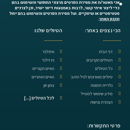
אני מאשר/ת את מסירת הפרטים מרצוני החופשי והשימוש בהם
כדי ליצור איתי קשר, לרבות באמצעות דיוור ישיר, וכן לצרכים
סטטיסטיים או שיווקיים. ועל מסירת הפרטים והשימוש בהם יחול
תקנון האתר
.
הכי נצפים באתר:
הטיולים שלנו:
דף הבית
איסלנד
הטיולים הקרובים
ניו זילנד
כל הטיולים
האיים הקנריים
טיולים מאורגנים לגיל הזהב
האיים האזוריים
גלריית תמונות
צפון יוון
מידע שימושי למטייל
לכל הטיולים [...]
הצהרת נגישות
פרטי התקשרות: