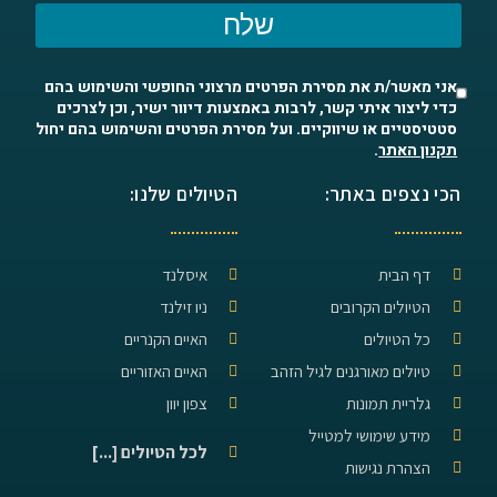
שלח
אני מאשר/ת את מסירת הפרטים מרצוני החופשי והשימוש בהם
כדי ליצור איתי קשר, לרבות באמצעות דיוור ישיר, וכן לצרכים
סטטיסטיים או שיווקיים. ועל מסירת הפרטים והשימוש בהם יחול
תקנון האתר
.
הכי נצפים באתר:
הטיולים שלנו:
דף הבית
איסלנד
הטיולים הקרובים
ניו זילנד
כל הטיולים
האיים הקנריים
טיולים מאורגנים לגיל הזהב
האיים האזוריים
גלריית תמונות
צפון יוון
מידע שימושי למטייל
לכל הטיולים [...]
הצהרת נגישות